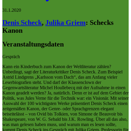
31.1.2020
Denis Scheck
,
Julika Griem
:
Schecks
Kanon
Veranstaltungsdaten
Gespräch
Kann ein Kinderbuch zum Kanon der Weltliteratur zählen?
Unbedingt, sagt der Literaturkritiker Denis Scheck. Zum Beispiel
Astrid Lindgrens „Karlsson vom Dach“, das am Anfang vieler
Leserbiografien steht. Und darf der Klassenclown der
Gegenwartsliteratur Michel Houllebecq mit der Aufnahme in einen
Kanon geadelt werden? Ja, natürlich. Denn er ist auf dem Gebiet der
Politik, was Jules Verne für die Technik war: ein Visionär. Mit seiner
Auswahl der 100 wichtigsten Werke präsentiert Denis Scheck einen
zeitgemäßen Kanon, der Genre- oder Sprachgrenzen elegant
beiseitelässt – von Ovid bis Tolkien, von Simone de Beauvoir bis
Shakespeare, von W. G. Sebald bis J.K. Rowling. Über all das also,
was man gelesen haben muss, und warum man es lesen sollte,
kommt Denis Scheck ins Gespräch mit Julika Griem, Professorin für