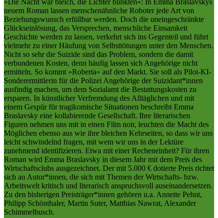
»Die Nacht war bleich, die Lichter blinkten«: In Emma Braslavskys
neuem Roman lassen menschenähnliche Roboter jede Art von
Beziehungswunsch erfüllbar werden. Doch die uneingeschränkte
Glückseinlösung, das Versprechen, menschliche Einsamkeit
Geschichte werden zu lassen, verkehrt sich ins Gegenteil und führt
vielmehr zu einer Häufung von Selbsttötungen unter den Menschen.
Nicht so sehr die Suizide sind das Problem, sondern die damit
verbundenen Kosten, denn häufig lassen sich Angehörige nicht
ermitteln. So kommt »Roberta« auf den Markt. Sie soll als Pilot-KI-
Sonderermittlerin für die Polizei Angehörige der Suizidant*innen
ausfindig machen, um dem Sozialamt die Bestattungskosten zu
ersparen. In künstlicher Verfremdung des Alltäglichen und mit
einem Gespür für tragikomische Situationen beschreibt Emma
Braslavsky eine kollabierende Gesellschaft. Ihre literarischen
Figuren nehmen uns mit in einen Film noir, leuchten die Macht des
Möglichen ebenso aus wie ihre bleichen Kehrseiten, so dass wir uns
leicht schwindelnd fragen, mit wem wir uns in der Lektüre
zunehmend identifizieren. Etwa mit einer Recheneinheit? Für ihren
Roman wird Emma Braslavsky in diesem Jahr mit dem Preis des
Wirtschaftsclubs ausgezeichnet. Der mit 5.000 € dotierte Preis richtet
sich an Autor*innen, die sich mit Themen der Wirtschafts- bzw.
Arbeitswelt kritisch und literarisch anspruchsvoll auseinandersetzen.
Zu den bisherigen Preisträger*innen gehören u.a. Annette Pehnt,
Philipp Schönthaler, Martin Suter, Matthias Nawrat, Alexander
Schimmelbusch.