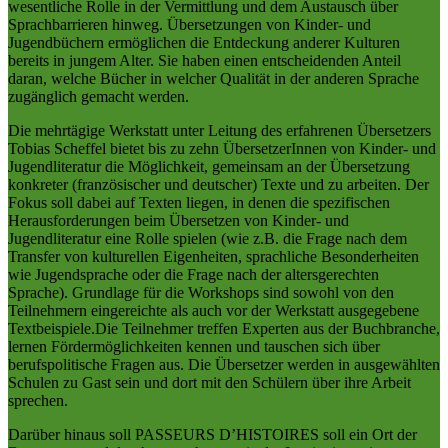
wesentliche Rolle in der Vermittlung und dem Austausch über
Sprachbarrieren hinweg. Übersetzungen von Kinder- und
Jugendbüchern ermöglichen die Entdeckung anderer Kulturen
bereits in jungem Alter. Sie haben einen entscheidenden Anteil
daran, welche Bücher in welcher Qualität in der anderen Sprache
zugänglich gemacht werden.
Die mehrtägige Werkstatt unter Leitung des erfahrenen Übersetzers
Tobias Scheffel bietet bis zu zehn ÜbersetzerInnen von Kinder- und
Jugendliteratur die Möglichkeit, gemeinsam an der Übersetzung
konkreter (französischer und deutscher) Texte und zu arbeiten. Der
Fokus soll dabei auf Texten liegen, in denen die spezifischen
Herausforderungen beim Übersetzen von Kinder- und
Jugendliteratur eine Rolle spielen (wie z.B. die Frage nach dem
Transfer von kulturellen Eigenheiten, sprachliche Besonderheiten
wie Jugendsprache oder die Frage nach der altersgerechten
Sprache). Grundlage für die Workshops sind sowohl von den
Teilnehmern eingereichte als auch vor der Werkstatt ausgegebene
Textbeispiele.Die Teilnehmer treffen Experten aus der Buchbranche,
lernen Fördermöglichkeiten kennen und tauschen sich über
berufspolitische Fragen aus. Die Übersetzer werden in ausgewählten
Schulen zu Gast sein und dort mit den Schülern über ihre Arbeit
sprechen.
Darüber hinaus soll PASSEURS D’HISTOIRES soll ein Ort der