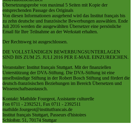
Übersetzungsprobe von maximal 5 Seiten mit Kopie der
entsprechenden Passage des Originals
Von diesen Informationen ausgehend wird das Institut français bis
zu zehn deutsche und französische Bewerbungen auswählen. Ende
Juli 2016 werden die ausgewählten Übersetzer eine persönliche
Email für Ihre Teilnahme an der Werkstatt erhalten.
Der Rechtsweg ist ausgeschlossen.
DIE VOLLSTÄNDIGEN BEWERBUNGSUNTERLAGEN
SIND BIS ZUM 25. JULI 2016 PER E-MAIL EINZUREICHEN.
Veranstalter: Institut français Stuttgart. Mit der finanziellen
Unterstützung der DVA-Stiftung. Die DVA-Stiftung ist eine
unselbständige Stiftung in der Robert Bosch Stiftung und fördert die
deutsch-französischen Beziehungen im Bereich Übersetzen und
Wissenschaftsaustausch.
Kontakt: Mathilde Fourgeot, Assistante culturelle
Fon 0711 - 2392521, Fax 0711 - 2392511
mathilde.fourgeot@institutfrancais.de
Institut français Stuttgart, Passeurs d'histoires
Schloßstr. 51, 70174 Stuttgar