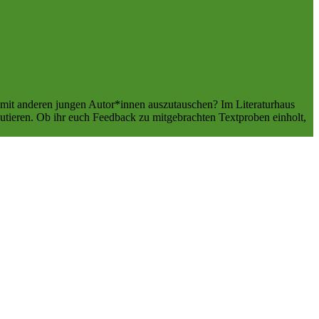
ch mit anderen jungen Autor*innen auszutauschen? Im Literaturhaus
kutieren. Ob ihr euch Feedback zu mitgebrachten Textproben einholt,