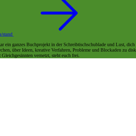
n/stand
sogar ein ganzes Buchprojekt in der Schreibtischschublade und Lust, di
rechen, über Ideen, kreative Verfahren, Probleme und Blockaden zu dis
leichgesinnten vernetzt, steht euch frei.