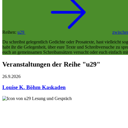
Reihen:
u29
zwische
Du schreibst gelegentlich Gedichte oder Prosatexte, hast vielleicht 
habt ihr die Gelegenheit, über eure Texte und Schreibversuche zu sp
euch an gemeinsamen Schreibansätzen versucht oder euch einfach mit G
Veranstaltungen der Reihe "u29"
26.9.
2026
Louise K. Böhm
Kaskaden
Lesung und Gespräch