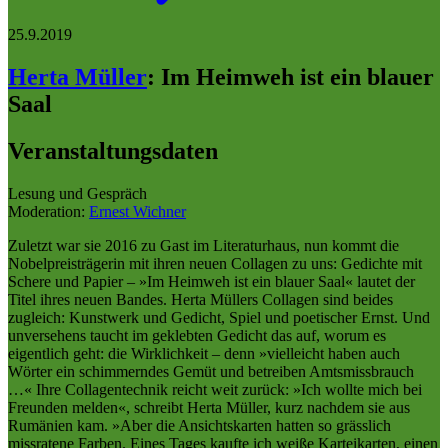
25.9.2019
Herta Müller
:
Im Heimweh ist ein blauer
Saal
Veranstaltungsdaten
Lesung und Gespräch
Moderation:
Ernest Wichner
Zuletzt war sie 2016 zu Gast im Literaturhaus, nun kommt die
Nobelpreisträgerin mit ihren neuen Collagen zu uns: Gedichte mit
Schere und Papier – »Im Heimweh ist ein blauer Saal« lautet der
Titel ihres neuen Bandes. Herta Müllers Collagen sind beides
zugleich: Kunstwerk und Gedicht, Spiel und poetischer Ernst. Und
unversehens taucht im geklebten Gedicht das auf, worum es
eigentlich geht: die Wirklichkeit – denn »vielleicht haben auch
Wörter ein schimmerndes Gemüt und betreiben Amtsmissbrauch
…« Ihre Collagentechnik reicht weit zurück: »Ich wollte mich bei
Freunden melden«, schreibt Herta Müller, kurz nachdem sie aus
Rumänien kam. »Aber die Ansichtskarten hatten so grässlich
missratene Farben. Eines Tages kaufte ich weiße Karteikarten, einen