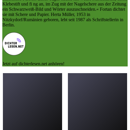
Klebestift und fi ng an, im Zug mit der Nagelschere aus der Zeitung
ein Schwarzweiß-Bild und Wörter auszuschneiden.« Fortan dichtet
sie mit Schere und Papier. Herta Müller, 1953 in
Nitzkydorf/Rumänien geboren, lebt seit 1987 als Schriftstellerin in
Berlin.
Jetzt auf dichterlesen.net anhören!