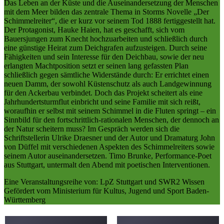
Das Leben an der Küste und die Auseinandersetzung der Menschen
mit dem Meer bilden das zentrale Thema in Storms Novelle „Der
Schimmelreiter“, die er kurz vor seinem Tod 1888 fertiggestellt hat.
Der Protagonist, Hauke Haien, hat es geschafft, sich vom
Bauersjungen zum Knecht hochzuarbeiten und schließlich durch
eine günstige Heirat zum Deichgrafen aufzusteigen. Durch seine
Fähigkeiten und sein Interesse für den Deichbau, sowie der neu
erlangten Machtposition setzt er seinen lang gefassten Plan
schließlich gegen sämtliche Widerstände durch: Er errichtet einen
neuen Damm, der sowohl Küstenschutz als auch Landgewinnung
für den Ackerbau verbindet. Doch das Projekt scheitert als eine
Jahrhundertsturmflut einbricht und seine Familie mit sich reißt,
woraufhin er selbst mit seinem Schimmel in die Fluten springt – ein
Sinnbild für den fortschrittlich-rationalen Menschen, der dennoch an
der Natur scheitern muss? Im Gespräch werden sich die
Schriftstellerin Ulrike Draesner und der Autor und Dramaturg John
von Düffel mit verschiedenen Aspekten des Schimmelreiters sowie
seinem Autor auseinandersetzen. Timo Brunke, Performance-Poet
aus Stuttgart, untermalt den Abend mit poetischen Interventionen.
Eine Veranstaltungsreihe von: LpZ Stuttgart und SWR2 Wissen
Gefördert vom Ministerium für Kultus, Jugend und Sport Baden-
Württemberg