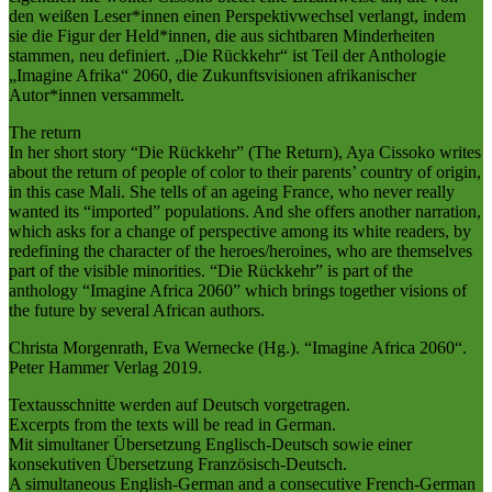
den weißen Leser*innen einen Perspektivwechsel verlangt, indem
sie die Figur der Held*innen, die aus sichtbaren Minderheiten
stammen, neu definiert. „Die Rückkehr“ ist Teil der Anthologie
„Imagine Afrika“ 2060, die Zukunftsvisionen afrikanischer
Autor*innen versammelt.
The return
In her short story “Die Rückkehr” (The Return), Aya Cissoko writes
about the return of people of color to their parents’ country of origin,
in this case Mali. She tells of an ageing France, who never really
wanted its “imported” populations. And she offers another narration,
which asks for a change of perspective among its white readers, by
redefining the character of the heroes/heroines, who are themselves
part of the visible minorities. “Die Rückkehr” is part of the
anthology “Imagine Africa 2060” which brings together visions of
the future by several African authors.
Christa Morgenrath, Eva Wernecke (Hg.). “Imagine Africa 2060“.
Peter Hammer Verlag 2019.
Textausschnitte werden auf Deutsch vorgetragen.
Excerpts from the texts will be read in German.
Mit simultaner Übersetzung Englisch-Deutsch sowie einer
konsekutiven Übersetzung Französisch-Deutsch.
A simultaneous English-German and a consecutive French-German