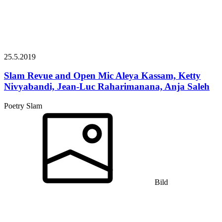
25.5.
2019
Slam Revue and Open Mic
Aleya Kassam, Ketty
Nivyabandi, Jean-Luc Raharimanana, Anja Saleh
Poetry Slam
Bild