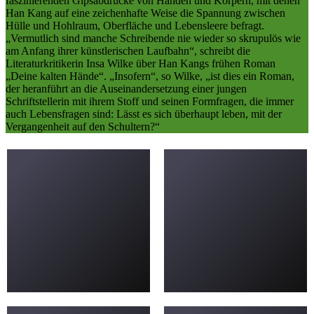
faszinierenden Gipsabdrücke von Händen und Körpern, mit denen
Han Kang auf eine zeichenhafte Weise die Spannung zwischen
Hülle und Hohlraum, Oberfläche und Lebensleere befragt.
„Vermutlich sind manche Schreibende nie wieder so skrupulös wie
am Anfang ihrer künstlerischen Laufbahn“, schreibt die
Literaturkritikerin Insa Wilke über Han Kangs frühen Roman
„Deine kalten Hände“. „Insofern“, so Wilke, „ist dies ein Roman,
der heranführt an die Auseinandersetzung einer jungen
Schriftstellerin mit ihrem Stoff und seinen Formfragen, die immer
auch Lebensfragen sind: Lässt es sich überhaupt leben, mit der
Vergangenheit auf den Schultern?“