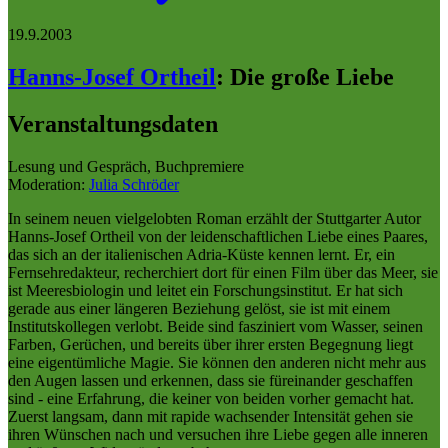
19.9.2003
Hanns-Josef Ortheil
:
Die große Liebe
Veranstaltungsdaten
Lesung und Gespräch, Buchpremiere
Moderation:
Julia Schröder
In seinem neuen vielgelobten Roman erzählt der Stuttgarter Autor
Hanns-Josef Ortheil von der leidenschaftlichen Liebe eines Paares,
das sich an der italienischen Adria-Küste kennen lernt. Er, ein
Fernsehredakteur, recherchiert dort für einen Film über das Meer, sie
ist Meeresbiologin und leitet ein Forschungsinstitut. Er hat sich
gerade aus einer längeren Beziehung gelöst, sie ist mit einem
Institutskollegen verlobt. Beide sind fasziniert vom Wasser, seinen
Farben, Gerüchen, und bereits über ihrer ersten Begegnung liegt
eine eigentümliche Magie. Sie können den anderen nicht mehr aus
den Augen lassen und erkennen, dass sie füreinander geschaffen
sind - eine Erfahrung, die keiner von beiden vorher gemacht hat.
Zuerst langsam, dann mit rapide wachsender Intensität gehen sie
ihren Wünschen nach und versuchen ihre Liebe gegen alle inneren