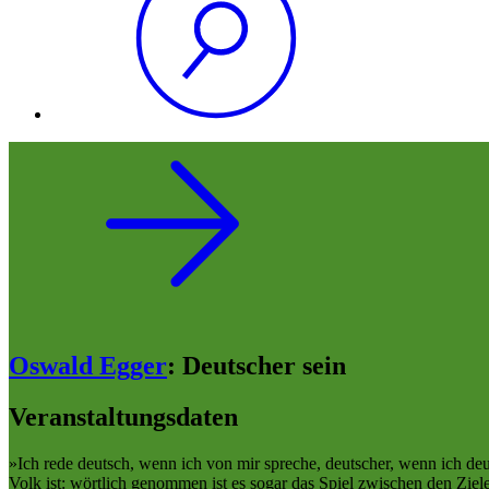
Oswald Egger
:
Deutscher sein
Veranstaltungsdaten
»Ich rede deutsch, wenn ich von mir spreche, deutscher, wenn ich deutl
Volk ist: wörtlich genommen ist es sogar das Spiel zwischen den Ziele