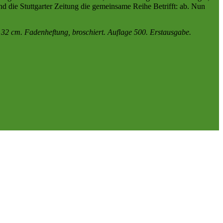
d die Stuttgarter Zeitung die gemeinsame Reihe Betrifft: ab. Nun
 cm. Fadenheftung, broschiert. Auflage 500. Erstausgabe.