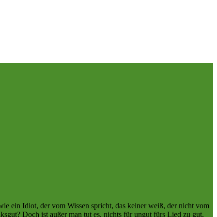
wie ein Idiot, der vom Wissen spricht, das keiner weiß, der nicht vom
sgut? Doch ist außer man tut es, nichts für ungut fürs Lied zu gut,