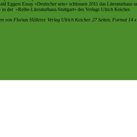
ald Eggers Essay »Deutscher sein« schlossen 2011 das Literaturhaus un
 in der »Reihe-Literaturhaus-Stuttgart« des Verlags Ulrich Keicher.
orian Höllerer. Verlag Ulrich Keicher. 27 Seiten. Format 14 x 32