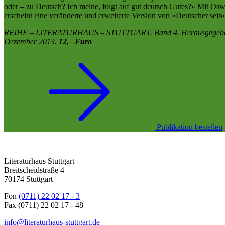
oder – zu Deutsch? Ich meine, folgt auf gut deutsch Gutes?« Mit Osw
erscheint eine veränderte und erweiterte Version von »Deutscher sein«
REIHE – LITERATURHAUS – STUTTGART. Band 4. Herausgegeben von Fl
Dezember 2013.
12,– Euro
Publikation bestellen
Literaturhaus Stuttgart
Breitscheidstraße 4
70174 Stuttgart
Fon
(0711) 22 02 17 - 3
Fax (0711) 22 02 17 - 48
info@literaturhaus-stuttgart.de