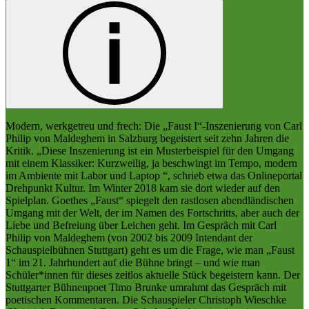
Modern, werkgetreu und frech: Die „Faust I“-Inszenierung von Carl
Philip von Maldeghem in Salzburg begeistert seit zehn Jahren die
Kritik. „Diese Inszenierung ist ein Musterbeispiel für den Umgang
mit einem Klassiker: Kurzweilig, ja beschwingt im Tempo, modern
im Ambiente mit Labor und Laptop “, schrieb etwa das Onlineportal
Drehpunkt Kultur. Im Winter 2018 kam sie dort wieder auf den
Spielplan. Goethes „Faust“ spiegelt den rastlosen abendländischen
Umgang mit der Welt, der im Namen des Fortschritts, aber auch der
Liebe und Befreiung über Leichen geht. Im Gespräch mit Carl
Philip von Maldeghem (von 2002 bis 2009 Intendant der
Schauspielbühnen Stuttgart) geht es um die Frage, wie man „Faust
1“ im 21. Jahrhundert auf die Bühne bringt – und wie man
Schüler*innen für dieses zeitlos aktuelle Stück begeistern kann. Der
Stuttgarter Bühnenpoet Timo Brunke umrahmt das Gespräch mit
poetischen Kommentaren. Die Schauspieler Christoph Wieschke