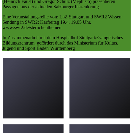
(Heinrich Faust) und Gregor Schulz (Mephisto) präsentieren
Passagen aus der aktuellen Salzburger Inszenierung.
Eine Veranstaltungsreihe von: LpZ Stuttgart und SWR2 Wissen;
Sendung in SWR2: Karfreitag 19.4. 19.05 Uhr,
www.swr2.de/sternchenthemen
In Zusammenarbeit mit dem Hospitalhof Stuttgart/Evangelisches
Bildungszentrum, gefördert durch das Ministerium für Kultus,
Jugend und Sport Baden-Württemberg