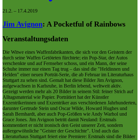
21.2.
–
17.4.2019
Jim Avignon
:
A Pocketful of Rainbows
Veranstaltungsdaten
Die Witwe eines Waffenfabrikanten, die sich vor den Geistern der
durch seine Waffen Getöteten fürchtete; ein Pop-Star, der Autos
verschenkte und auf Fernseher schoss, und ein Mann, der seine
Schuhe immer nur einen Tag trug – das sind die "Heldinnen und
Helden" einer neuen Porträt-Serie, die ab Februar im Literaturhaus
Stuttgart zu sehen sind. Gemalt hat diese Bilder Jim Avignon,
aufgewachsen in Karlsruhe, in Berlin lebend, weltweit aktiv.
Gezeigt werden mehr als 20 Bilder in seinem Stil: feiner Strich auf
Alltagsmaterial wie Papier. Porträtiert hat der Künstler
Exzentrikerinnen und Exzentriker aus verschiedenen Jahrhunderten,
darunter Gertrude Stein und Oscar Wilde, Howard Hughes und
Sarah Bernhardt, aber auch Pop-Größen wie Andy Warhol und
Grace Jones. Jim Avignon betritt damit Neuland: Erstmals
kommentiert er nicht ironisch den Geist unserer Zeit, sondern
außergewöhnliche "Geister der Geschichte". Und auch das
Literaturhaus Stuttgart feiert eine Premiere: Erstmals sind die Bilder