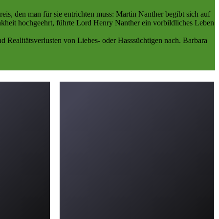
is, den man für sie entrichten muss: Martin Nanther begibt sich auf
kheit hochgeehrt, führte Lord Henry Nanther ein vorbildliches Leben
 Realitätsverlusten von Liebes- oder Hasssüchtigen nach. Barbara