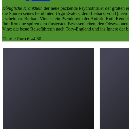
Königliche Krankheit
, der neue packende Psychothriller der großen e
die Spuren seines berühmten Urgroßvaters, dem Leibarzt von Queen Vi
- scheinbar. Barbara Vine ist ein Pseudonym der Autorin Ruth Rende
Ihre Romane spüren den finstersten Besessenheiten, den Obsessionen
Vine: die beste Reiseführerin nach Tory-England und ins Innere der bri
Eintritt: Euro 6,-/4,50