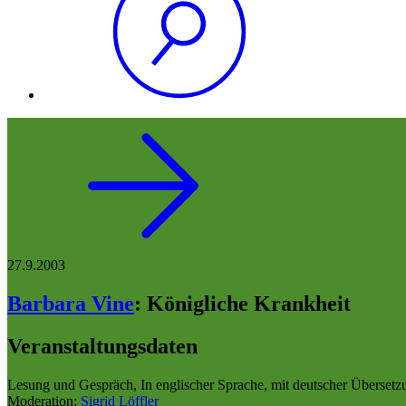
27.9.2003
Barbara Vine
:
Königliche Krankheit
Veranstaltungsdaten
Lesung und Gespräch, In englischer Sprache, mit deutscher Übersetz
Moderation:
Sigrid Löffler