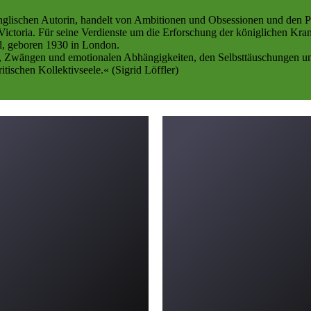
nglischen Autorin, handelt von Ambitionen und Obsessionen und den Pre
ctoria. Für seine Verdienste um die Erforschung der königlichen Kran
ll, geboren 1930 in London.
, Zwängen und emotionalen Abhängigkeiten, den Selbsttäuschungen und
tischen Kollektivseele.« (Sigrid Löffler)