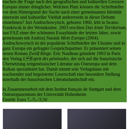
machen die Frage nach den geografischen und kulturellen Grenzen
Europas immer dringlicher. Welchen Platz können die Schriftsteller
vor dem Hintergrund der Suche nach einer gemeinsamen Identität
einerseits und kultureller Vielfalt andererseits in dieser Debatte
einnehmen? Juri Andruchowytsch, geboren 1960, lebt in Iwano-
Frankiwsk in der Westukraine. 2003 erschien
Das letzte Territorium
,
laut FAZ einer der schönsten Essaybände der letzten Jahre, sowie
gemeinsam mit Andrzej Stasiuk
Mein Europa
(2004).
Andruchowytsch ist der populärste Schriftsteller der Ukraine und in
ganz Europa ein gefragter Gesprächspartner. Er präsentiert seinen
neuen Roman
Zwölf Ringe
. Eric Naulleau gründete 1993 in Paris
den Verlag
LEsprit des péninsules
, der sich auf die französische
Übersetzung zeitgenössischer Literatur aus Osteuropa und dem
Balkan spezialisiert hat. Damit nimmt sein Verlagshaus mit
wachsender und begeisterter Leserschaft eine besondere Stellung
innerhalb der französischen Literaturlandschaft ein.
In Zusammenarbeit mit dem Institut français de Stuttgart und dem
Osteuropazentrum der Universität Hohenheim
Eintritt: Euro 7,-/5,-/3,50