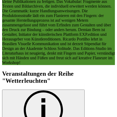
kleine Publikationen zu fertigen. Das Vokabular: Fragmente aus
Texten und Bildarchiven, die individuell erweitert werden können.
Die Grammatik: kurze Handlungsanweisungen. Die
Produktionsstraße lädt ein zum Flanieren mit den Fingern: der
gesamte Herstellungsprozess ist auf wenigen Metern
zusammengefasst und führt vom Erfinden zum Gestalten und über
den Druck zur Bindung – oder anders herum. Demian Bern ist
Gestalter, Initiator der künstlerischen Plattform EXP.edition und
Herausgeber von Künstlereditionen. Ricardo Portilho lehrt in
Brasilien Visuelle Kommunikation und ist derzeit Stipendiat für
Design an der Akademie Schloss Solitude. Das Editions-Studio im
Literaturhaus ist neugierig, denkt mit Fingern und Papier, verständigt
sich mit Händen und Füßen und freut sich auf kreative Flaneure im
Workshop!
Veranstaltungen der Reihe
"Wetterleuchten"