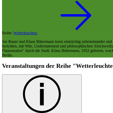
Reihe:
Wetterleuchten
Joe Bauer und Klaus Bittermann lesen einträchtig nebeneinander und e
berichten, mit Witz, Understatement und philosophischen Abschweifun
Flaneursalon" durch die Stadt. Klaus Bittermann, 1952 geboren, wuc
Berlin.
Veranstaltungen der Reihe "Wetterleucht