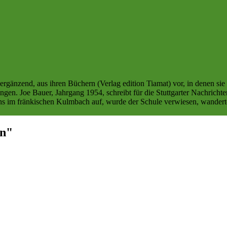
rgänzend, aus ihren Büchern (Verlag edition Tiamat) vor, in denen sie 
gen. Joe Bauer, Jahrgang 1954, schreibt für die Stuttgarter Nachricht
hs im fränkischen Kulmbach auf, wurde der Schule verwiesen, wanderte
en"