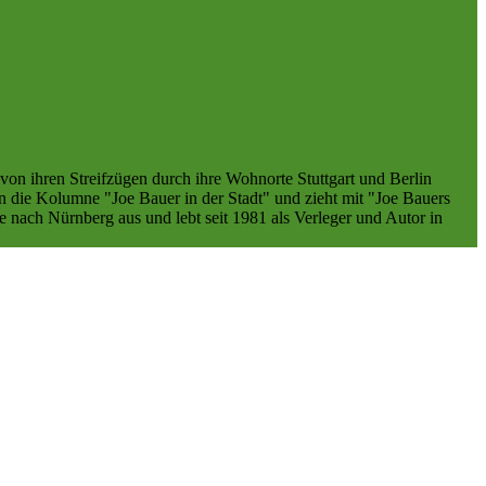
von ihren Streifzügen durch ihre Wohnorte Stuttgart und Berlin
en die Kolumne "Joe Bauer in der Stadt" und zieht mit "Joe Bauers
 nach Nürnberg aus und lebt seit 1981 als Verleger und Autor in