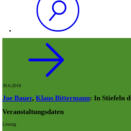
30.6.2018
Joe Bauer
,
Klaus Bittermann
:
In Stiefeln 
Veranstaltungsdaten
Lesung