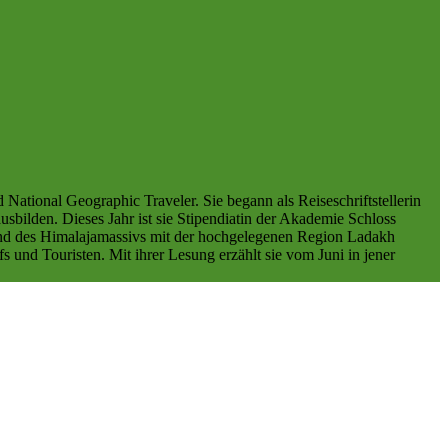
ational Geographic Traveler. Sie begann als Reiseschriftstellerin
sbilden. Dieses Jahr ist sie Stipendiatin der Akademie Schloss
sland des Himalajamassivs mit der hochgelegenen Region Ladakh
s und Touristen. Mit ihrer Lesung erzählt sie vom Juni in jener