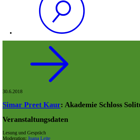
30.6.2018
Simar Preet Kaur
:
Akademie Schloss Solitu
Veranstaltungsdaten
Lesung und Gespräch
Moderation:
Joana Leite