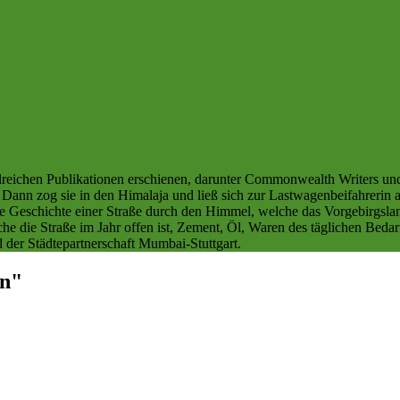
lreichen Publikationen erschienen, darunter Commonwealth Writers und N
ann zog sie in den Himalaja und ließ sich zur Lastwagenbeifahrerin au
t die Geschichte einer Straße durch den Himmel, welche das Vorgebirg
che die Straße im Jahr offen ist, Zement, Öl, Waren des täglichen Bedarf
 der Städtepartnerschaft Mumbai-Stuttgart.
en"