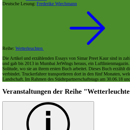
Deutsche Lesung:
Frederike Wiechmann
Reihe:
Wetterleuchten
Die Artikel und erzählenden Essays von Simar Preet Kaur sind in zah
und gab bis 2013 in Mumbai JetWings heraus, ein Luftlinienmagazin. D
Solitude, wo sie an ihrem ersten Buch arbeitet. Dieses Buch erzähl
verbindet. Truckerfahrer transportieren dort in den fünf Monaten, wel
Landschaft. Im Rahmen des Städtepartnerschaftstags am 30.06.18 und
Veranstaltungen der Reihe "Wetterleucht