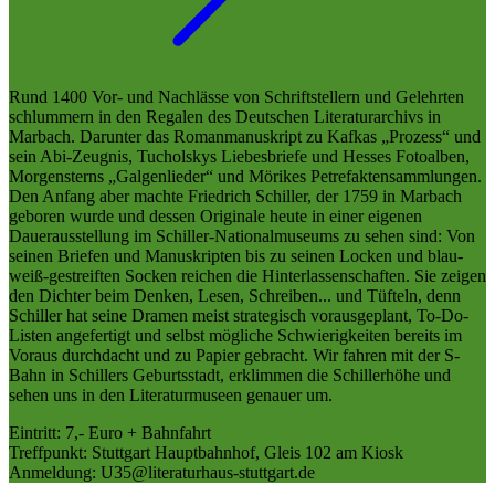
Rund 1400 Vor- und Nachlässe von Schriftstellern und Gelehrten
schlummern in den Regalen des Deutschen Literaturarchivs in
Marbach. Darunter das Romanmanuskript zu Kafkas „Prozess“ und
sein Abi-Zeugnis, Tucholskys Liebesbriefe und Hesses Fotoalben,
Morgensterns „Galgenlieder“ und Mörikes Petrefaktensammlungen.
Den Anfang aber machte Friedrich Schiller, der 1759 in Marbach
geboren wurde und dessen Originale heute in einer eigenen
Dauerausstellung im Schiller-Nationalmuseums zu sehen sind: Von
seinen Briefen und Manuskripten bis zu seinen Locken und blau-
weiß-gestreiften Socken reichen die Hinterlassenschaften. Sie zeigen
den Dichter beim Denken, Lesen, Schreiben... und Tüfteln, denn
Schiller hat seine Dramen meist strategisch vorausgeplant, To-Do-
Listen angefertigt und selbst mögliche Schwierigkeiten bereits im
Voraus durchdacht und zu Papier gebracht. Wir fahren mit der S-
Bahn in Schillers Geburtsstadt, erklimmen die Schillerhöhe und
sehen uns in den Literaturmuseen genauer um.
Eintritt: 7,- Euro + Bahnfahrt
Treffpunkt: Stuttgart Hauptbahnhof, Gleis 102 am Kiosk
Anmeldung: U35@literaturhaus-stuttgart.de