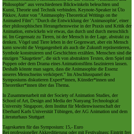
Philosophie" aus verschiedenen Blickwinkeln beleuchten und
Kunst, Theorie und Technik verbinden. Keynote-Speaker ist Ülo
Pikkov, Autor von "Animasophy-Theoretical Writings on the
Animated Film": "Durch die Entwicklung der 'Animasophie', einer
eher philosophischen Herangehensweise in der Praxis und Kritik der
Animation, entwickeln wir etwas, das durch und durch menschlich
ist. Im Gegensatz zu Tieren, ist der Mensch in der Lage, abstrakt zu
denken. Vögel und Tiere leben in der Gegenwart, aber ein Mensch
kann sowohl die Vergangenheit als auch die Zukunft repräsentieren,
Symbole konstruieren und Geschichten erzählen. Menschen sind die
einzigen "Säugetiere", die sich von abstrakten Texten, dem Spiel mit
Puppen oder dem Drama eines Animationsfilms faszinieren lassen.
Deshalb könnte man sagen, dass die Animasophie die Essenz
unseres Menschseins verkörpert." Im Abschlusspanel des
Symposiums diskutieren Expert*innen, Künstler*innen und
Theoretiker*innen über das Thema.
In Zusammenarbeit mit der Society of Animation Studies, der
School of Art, Design and Media der Nanyang Technological
University Singapore, dem Institut für Medienwissenschaft der
Eberhard Karls Universität Tübingen, der AG Animation und dem
Literaturhaus Stuttgart
Tageskarten für das Symposium: 15,- Euro
Bei professioneller Akkreditierung oder mit Festivalpass: Eintritt frei