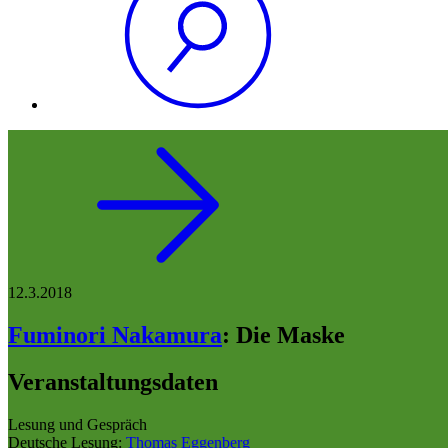
12.3.2018
Fuminori Nakamura
:
Die Maske
Veranstaltungsdaten
Lesung und Gespräch
Deutsche Lesung:
Thomas Eggenberg