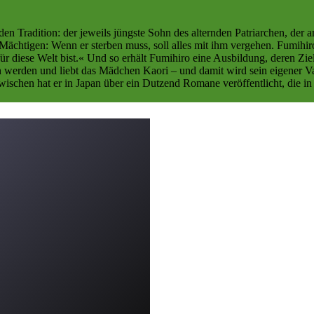
en Tradition: der jeweils jüngste Sohn des alternden Patriarchen, der
ächtigen: Wenn er sterben muss, soll alles mit ihm vergehen. Fumihiro K
ür diese Welt bist.« Und so erhält Fumihiro eine Ausbildung, deren Zie
n werden und liebt das Mädchen Kaori – und damit wird sein eigener 
zwischen hat er in Japan über ein Dutzend Romane veröffentlicht, die in