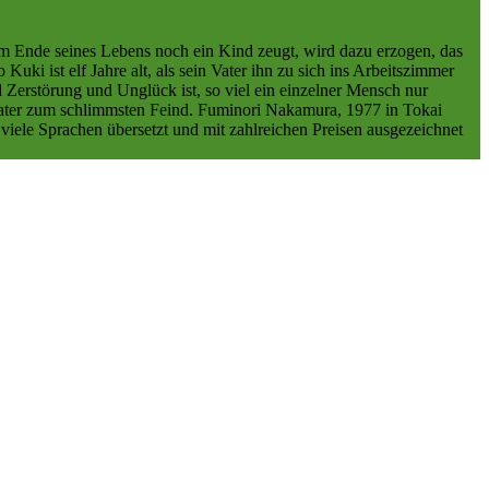
 am Ende seines Lebens noch ein Kind zeugt, wird dazu erzogen, das
uki ist elf Jahre alt, als sein Vater ihn zu sich ins Arbeitszimmer
l Zerstörung und Unglück ist, so viel ein einzelner Mensch nur
Vater zum schlimmsten Feind. Fuminori Nakamura, 1977 in Tokai
 viele Sprachen übersetzt und mit zahlreichen Preisen ausgezeichnet