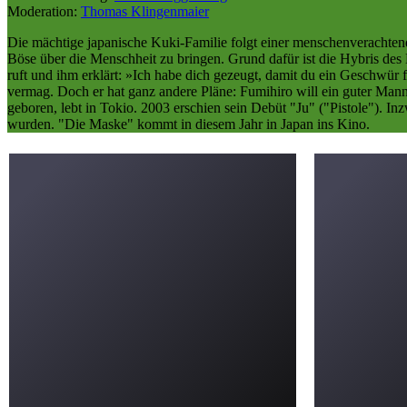
Moderation:
Thomas Klingenmaier
Die mächtige japanische Kuki-Familie folgt einer menschenverachtend
Böse über die Menschheit zu bringen. Grund dafür ist die Hybris des M
ruft und ihm erklärt: »Ich habe dich gezeugt, damit du ein Geschwür f
vermag. Doch er hat ganz andere Pläne: Fumihiro will ein guter Man
geboren, lebt in Tokio. 2003 erschien sein Debüt "Ju" ("Pistole"). In
wurden. "Die Maske" kommt in diesem Jahr in Japan ins Kino.