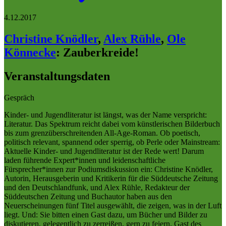
4.12.2017
Christine Knödler
,
Alex Rühle
,
Ole
Könnecke
:
Zauberkreide!
Veranstaltungsdaten
Gespräch
Kinder- und Jugendliteratur ist längst, was der Name verspricht:
Literatur. Das Spektrum reicht dabei vom künstlerischen Bilderbuch
bis zum grenzüberschreitenden All-Age-Roman. Ob poetisch,
politisch relevant, spannend oder sperrig, ob Perle oder Mainstream:
Aktuelle Kinder- und Jugendliteratur ist der Rede wert! Darum
laden führende Expert*innen und leidenschaftliche
Fürsprecher*innen zur Podiumsdiskussion ein: Christine Knödler,
Autorin, Herausgeberin und Kritikerin für die Süddeutsche Zeitung
und den Deutschlandfunk, und Alex Rühle, Redakteur der
Süddeutschen Zeitung und Buchautor haben aus den
Neuerscheinungen fünf Titel ausgewählt, die zeigen, was in der Luft
liegt. Und: Sie bitten einen Gast dazu, um Bücher und Bilder zu
diskutieren, gelegentlich zu zerreißen, gern zu feiern. Gast des