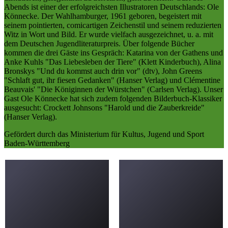
Abends ist einer der erfolgreichsten Illustratoren Deutschlands: Ole
Könnecke. Der Wahlhamburger, 1961 geboren, begeistert mit
seinem pointierten, comicartigen Zeichenstil und seinem reduzierten
Witz in Wort und Bild. Er wurde vielfach ausgezeichnet, u. a. mit
dem Deutschen Jugendliteraturpreis. Über folgende Bücher
kommen die drei Gäste ins Gespräch: Katarina von der Gathens und
Anke Kuhls "Das Liebesleben der Tiere" (Klett Kinderbuch), Alina
Bronskys "Und du kommst auch drin vor" (dtv), John Greens
"Schlaft gut, ihr fiesen Gedanken" (Hanser Verlag) und Clémentine
Beauvais' "Die Königinnen der Würstchen" (Carlsen Verlag). Unser
Gast Ole Könnecke hat sich zudem folgenden Bilderbuch-Klassiker
ausgesucht: Crockett Johnsons "Harold und die Zauberkreide"
(Hanser Verlag).
Gefördert durch das Ministerium für Kultus, Jugend und Sport
Baden-Württemberg