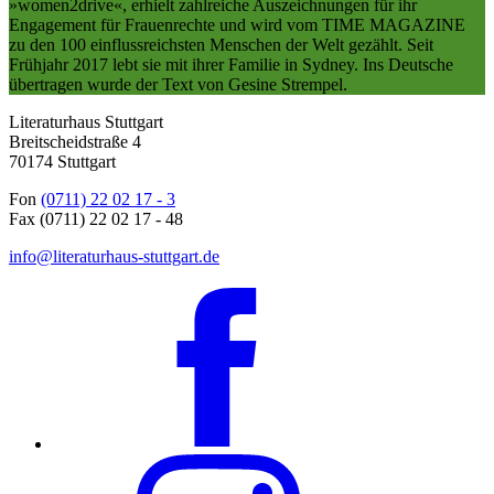
»women2drive«, erhielt zahlreiche Auszeichnungen für ihr
Engagement für Frauenrechte und wird vom TIME MAGAZINE
zu den 100 einflussreichsten Menschen der Welt gezählt. Seit
Frühjahr 2017 lebt sie mit ihrer Familie in Sydney. Ins Deutsche
übertragen wurde der Text von Gesine Strempel.
Literaturhaus Stuttgart
Breitscheidstraße 4
70174 Stuttgart
Fon
(0711) 22 02 17 - 3
Fax (0711) 22 02 17 - 48
info@literaturhaus-stuttgart.de