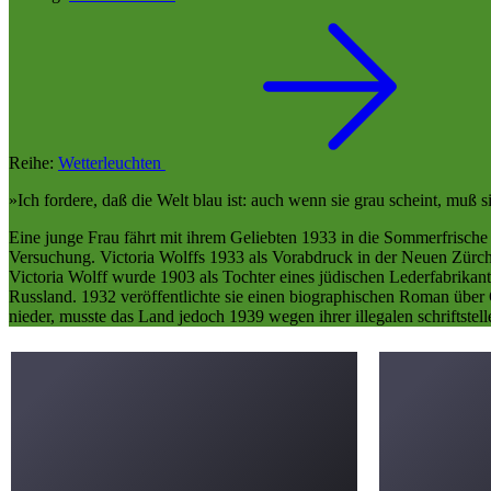
Reihe:
Wetterleuchten
»Ich fordere, daß die Welt blau ist: auch wenn sie grau scheint, muß s
Eine junge Frau fährt mit ihrem Geliebten 1933 in die Sommerfrisch
Versuchung. Victoria Wolffs 1933 als Vorabdruck in der Neuen Zürch
Victoria Wolff wurde 1903 als Tochter eines jüdischen Lederfabrikant
Russland. 1932 veröffentlichte sie einen biographischen Roman über
nieder, musste das Land jedoch 1939 wegen ihrer illegalen schriftstel