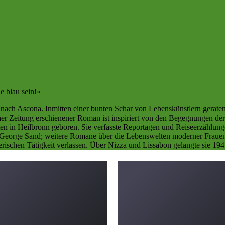
ie blau sein!«
e nach Ascona. Inmitten einer bunten Schar von Lebenskünstlern gerat
er Zeitung erschienener Roman ist inspiriert von den Begegnungen der
en in Heilbronn geboren. Sie verfasste Reportagen und Reiseerzählunge
 George Sand; weitere Romane über die Lebenswelten moderner Frauen f
lerischen Tätigkeit verlassen. Über Nizza und Lissabon gelangte sie 19