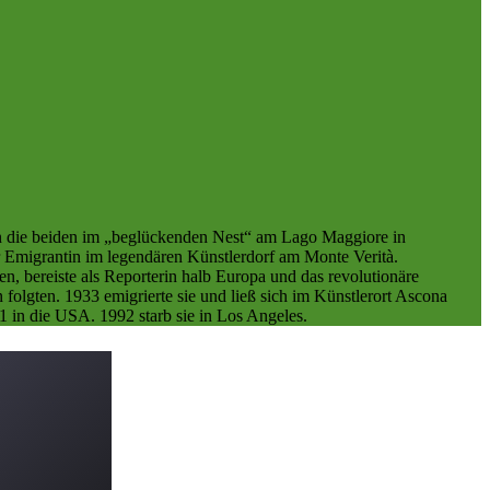
en die beiden im „beglückenden Nest“ am Lago Maggiore in
 Emigrantin im legendären Künstlerdorf am Monte Verità.
n, bereiste als Reporterin halb Europa und das revolutionäre
olgten. 1933 emigrierte sie und ließ sich im Künstlerort Ascona
41 in die USA. 1992 starb sie in Los Angeles.