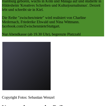
Hamburg geboren, wuchs in Köln und Málaga auf und studierte in
Hildesheim 'Kreatives Schreiben und Kulturjournalismus'. Derzeit
lebt und schreibt sie in Kiel.
Die Reihe "zwischen/miete" wird realisiert von Charline
Medernach, Friederike Ehwald und Nina Wittmann.
facebook.com/ZwischenmieteStuttgart.
Nur Abendkasse (ab 19.30 Uhr), begrenzte Platzzahl
Copyright Fotos: Sebastian Wenzel