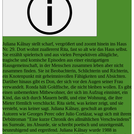
Juliana Kálnay stellt scharf, vergrößert und zoomt hinein ins Haus
Nr. 29. Dort wohnt zuallererst Rita, fast so alt wie das Haus selbst.
Sie erzählt spielerisch und aus vielen Perspektiven alltägliche,
tragische und komische Episoden aus einer einzigartigen
Hausgemeinschaft, in der Menschen zusammen leben aber nicht
zusammen finden. Sie ist Beobachterin, Schlichterin und Richterin,
ein Knotenpunkt mit geheimnisvollen Fähigkeiten und Absichten.
Darüber hinaus gibt es Don, der sich vor den Augen seiner Frau
verwandelt. Ronda hält Goldfische, die nicht bleiben wollen. Es gibt
einen unbemerkten Mitbewohner, der sich im Aufzug einnistet, ein
Kind, das sich durch Mauern beißt, und eine Wohnung, die ihre
Mieter förmlich verschluckt. Rita sieht, was keiner zeigt, und sie
versteht, was keiner sagt. Juliana Kálnay, geschult an großen
Autoren wie Georges Perec oder Julio Cortázar, wagt sich mit ihrem
Debütroman "Eine kurze Chronik des allmählichen Verschwindens"
ins Surreale, ins Absurde, sie schreibt poetisch und unzeitgemäß,
beunruhigend und ergreifend. Juliana Kálnay wurde 1988 in