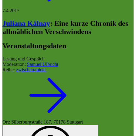
7.4.2017
Juliana Kálnay
:
Eine kurze Chronik des
allmählichen Verschwindens
Veranstaltungsdaten
Lesung und Gespräch
Moderation:
Samuel Ulbricht
Reihe:
zwischen/miete
Ort: Silberburgstraße 187, 70178 Stuttgart