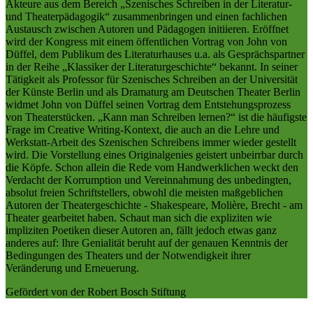
Akteure aus dem Bereich „Szenisches Schreiben in der Literatur-
und Theaterpädagogik“ zusammenbringen und einen fachlichen
Austausch zwischen Autoren und Pädagogen initiieren. Eröffnet
wird der Kongress mit einem öffentlichen Vortrag von John von
Düffel, dem Publikum des Literaturhauses u.a. als Gesprächspartner
in der Reihe „Klassiker der Literaturgeschichte“ bekannt. In seiner
Tätigkeit als Professor für Szenisches Schreiben an der Universität
der Künste Berlin und als Dramaturg am Deutschen Theater Berlin
widmet John von Düffel seinen Vortrag dem Entstehungsprozess
von Theaterstücken. „Kann man Schreiben lernen?“ ist die häufigste
Frage im Creative Writing-Kontext, die auch an die Lehre und
Werkstatt-Arbeit des Szenischen Schreibens immer wieder gestellt
wird. Die Vorstellung eines Originalgenies geistert unbeirrbar durch
die Köpfe. Schon allein die Rede vom Handwerklichen weckt den
Verdacht der Korrumption und Vereinnahmung des unbedingten,
absolut freien Schriftstellers, obwohl die meisten maßgeblichen
Autoren der Theatergeschichte - Shakespeare, Molière, Brecht - am
Theater gearbeitet haben. Schaut man sich die expliziten wie
impliziten Poetiken dieser Autoren an, fällt jedoch etwas ganz
anderes auf: Ihre Genialität beruht auf der genauen Kenntnis der
Bedingungen des Theaters und der Notwendigkeit ihrer
Veränderung und Erneuerung.
Gefördert von der Robert Bosch Stiftung