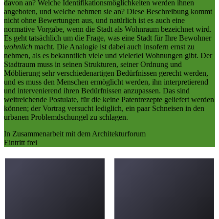
davon an? Welche Identifikationsmöglichkeiten werden ihnen
angeboten, und welche nehmen sie an? Diese Beschreibung kommt
nicht ohne Bewertungen aus, und natürlich ist es auch eine
normative Vorgabe, wenn die Stadt als Wohnraum bezeichnet wird.
Es geht tatsächlich um die Frage, was eine Stadt für Ihre Bewohner
wohnlich
macht. Die Analogie ist dabei auch insofern ernst zu
nehmen, als es bekanntlich viele und vielerlei Wohnungen gibt. Der
Stadtraum muss in seinen Strukturen, seiner Ordnung und
Möblierung sehr verschiedenartigen Bedürfnissen gerecht werden,
und es muss den Menschen ermöglicht werden, ihn interpretierend
und intervenierend ihren Bedürfnissen anzupassen. Das sind
weitreichende Postulate, für die keine Patentrezepte geliefert werden
können; der Vortrag versucht lediglich, ein paar Schneisen in den
urbanen Problemdschungel zu schlagen.
In Zusammenarbeit mit dem Architekturforum
Eintritt frei