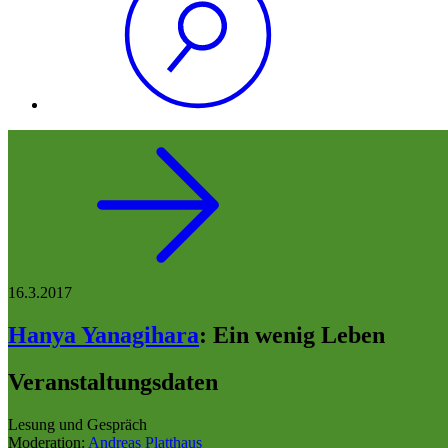
16.3.2017
Hanya Yanagihara
:
Ein wenig Leben
Veranstaltungsdaten
Lesung und Gespräch
Moderation:
Andreas Platthaus