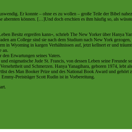
swendig. Er konnte – ohne es zu wollen – große Teile der Bibel nahez
se abernten können. […]Und doch erschien es ihm häufig so, als wüsst
Leben Besitz ergreifen kann«, schrieb The New Yorker über Hanya Ya
den am College sind sie nach dem Studium nach New York gezogen, um
 in Wyoming in kargen Verhältnissen auf, jetzt kellnert er und träum
e an.
r den Erwartungen seines Vaters.
te und enigmatische Jude St. Francis, von dessen Leben seine Freunde 
n Versehrtheit und Schmerzen. Hanya Yanagihara, geboren 1974, lebt als
ist des Man Booker Prize und des National Book Award und gehört zu 
Emmy-Preisträger Scott Rudin ist in Vorbereitung.
rt.