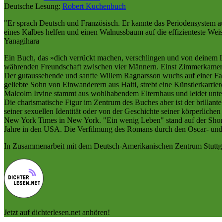
Deutsche Lesung:
Robert Kuchenbuch
"Er sprach Deutsch und Französisch. Er kannte das Periodensystem au
eines Kalbes helfen und einen Walnussbaum auf die effizienteste Wei
Yanagihara
Ein Buch, das »dich verrückt machen, verschlingen und von deinem 
währenden Freundschaft zwischen vier Männern. Einst Zimmerkamera
Der gutaussehende und sanfte Willem Ragnarsson wuchs auf einer Farm
geliebte Sohn von Einwanderern aus Haiti, strebt eine Künstlerkarrier
Malcolm Irvine stammt aus wohlhabendem Elternhaus und leidet unte
Die charismatische Figur im Zentrum des Buches aber ist der brillan
seiner sexuellen Identität oder von der Geschichte seiner körperliche
New York Times in New York. "Ein wenig Leben" stand auf der Shortl
Jahre in den USA. Die Verfilmung des Romans durch den Oscar- und 
In Zusammenarbeit mit dem Deutsch-Amerikanischen Zentrum Stuttga
Jetzt auf dichterlesen.net anhören!