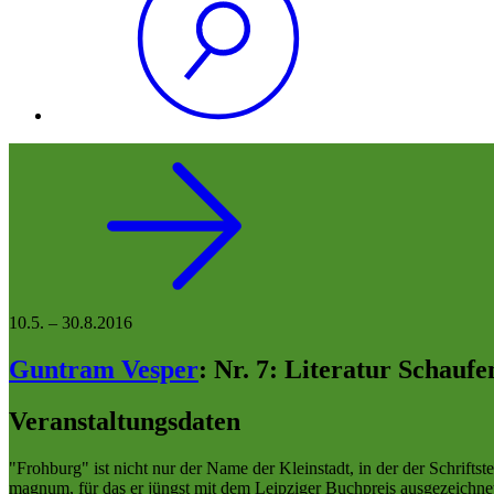
10.5.
–
30.8.2016
Guntram Vesper
:
Nr. 7: Literatur Schaufe
Veranstaltungsdaten
"Frohburg" ist nicht nur der Name der Kleinstadt, in der der Schrif
magnum, für das er jüngst mit dem Leipziger Buchpreis ausgezeichne