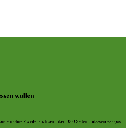
essen wollen
 sondern ohne Zweifel auch sein über 1000 Seiten umfassendes opus