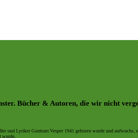
nster. Bücher & Autoren, die wir nicht verg
tsteller und Lyriker Guntram Vesper 1941 geboren wurde und aufwuchs,
t wurde.