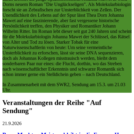
Dorns neuem Roman "Die Unglückseligen". Als Molekularbiologin
forscht sie an Zebrafischen zur Unsterblichkeit von Zellen. Der
Unendlichkeit des Lebens auf der Spur lässt Thea Dorn Johanna
Mawet auf eine faszinierende, aber fast vergessene historische
Persönlichkeit treffen, den Physiker und Romantiker Johann
Wilhelm Ritter. Im Roman lebt dieser seit gut 240 Jahren und scheint
für die Molekularbiologin Johanna Mawet der Schlüssel, das Rätsel
von Alter und Tod zu lösen. Starker Tobak für eine
Naturwissenschaftlerin von heute: Um seine vermeintliche
Unsterblichkeit zu erforschen, lässt sie seine DNA sequenzieren,
doch als Johannas Kollegen misstrauisch werden, bleibt dem
sonderbaren Paar nur eines: die Flucht, dorthin, wo das Streben
nach wissenschaftlicher Erkenntnis und schwarze Romantik sich
schon immer gerne ein Stelldichein geben – nach Deutschland.
In Zusammenarbeit mit dem SWR2, Sendung am 15.3. um 21.03
Uhr.
Veranstaltungen der Reihe "Auf
Sendung"
21.9.
2026