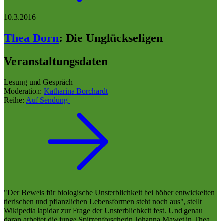
10.3.2016
Thea Dorn
:
Die Unglückseligen
Veranstaltungsdaten
Lesung und Gespräch
Moderation:
Katharina Borchardt
Reihe:
Auf Sendung
"Der Beweis für biologische Unsterblichkeit bei höher entwickelten
tierischen und pflanzlichen Lebensformen steht noch aus", stellt
Wikipedia lapidar zur Frage der Unsterblichkeit fest. Und genau
daran arbeitet die junge Spitzenforscherin Johanna Mawet in Thea