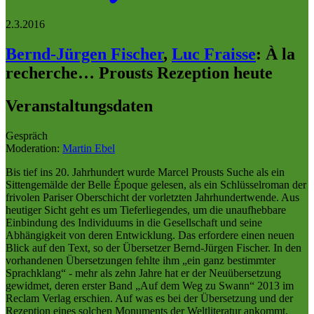
2.3.2016
Bernd-Jürgen Fischer
,
Luc Fraisse
:
À la
recherche… Prousts Rezeption heute
Veranstaltungsdaten
Gespräch
Moderation:
Martin Ebel
Bis tief ins 20. Jahrhundert wurde Marcel Prousts Suche als ein
Sittengemälde der Belle Époque gelesen, als ein Schlüsselroman der
frivolen Pariser Oberschicht der vorletzten Jahrhundertwende. Aus
heutiger Sicht geht es um Tieferliegendes, um die unaufhebbare
Einbindung des Individuums in die Gesellschaft und seine
Abhängigkeit von deren Entwicklung. Das erfordere einen neuen
Blick auf den Text, so der Übersetzer Bernd-Jürgen Fischer. In den
vorhandenen Übersetzungen fehlte ihm „ein ganz bestimmter
Sprachklang“ - mehr als zehn Jahre hat er der Neuübersetzung
gewidmet, deren erster Band „Auf dem Weg zu Swann“ 2013 im
Reclam Verlag erschien. Auf was es bei der Übersetzung und der
Rezeption eines solchen Monuments der Weltliteratur ankommt,