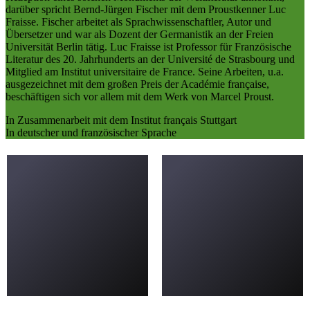
darüber spricht Bernd-Jürgen Fischer mit dem Proustkenner Luc
Fraisse. Fischer arbeitet als Sprachwissenschaftler, Autor und
Übersetzer und war als Dozent der Germanistik an der Freien
Universität Berlin tätig. Luc Fraisse ist Professor für Französische
Literatur des 20. Jahrhunderts an der Université de Strasbourg und
Mitglied am Institut universitaire de France. Seine Arbeiten, u.a.
ausgezeichnet mit dem großen Preis der Académie française,
beschäftigen sich vor allem mit dem Werk von Marcel Proust.
In Zusammenarbeit mit dem Institut français Stuttgart
In deutscher und französischer Sprache