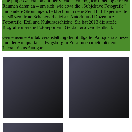
eine junge Generation auf der Suche nach möglichst ideologiefreien
Räumen daran an – um sich, wie etwa die „Subjektive Fotografie“
und andere Strömungen, bald schon in neue Zeit-Bild-Experimente
zu stürzen. Irme Schaber arbeitet als Autorin und Dozentin zu
Fotografie, Exil und Kulturgeschichte. Sie hat 2013 die große
Biografie über die Fotoreporterin Gerda Taro veröffentlicht.
Gemeinsame Auftaktveranstaltung der Stuttgarter Antiquariatsmesse
und der Antiquaria Ludwigsburg in Zusammenarbeit mit dem
Literaturhaus Stuttgart