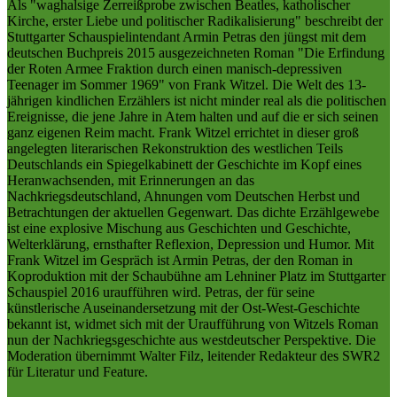
Als "waghalsige Zerreißprobe zwischen Beatles, katholischer
Kirche, erster Liebe und politischer Radikalisierung" beschreibt der
Stuttgarter Schauspielintendant Armin Petras den jüngst mit dem
deutschen Buchpreis 2015 ausgezeichneten Roman "Die Erfindung
der Roten Armee Fraktion durch einen manisch-depressiven
Teenager im Sommer 1969" von Frank Witzel. Die Welt des 13-
jährigen kindlichen Erzählers ist nicht minder real als die politischen
Ereignisse, die jene Jahre in Atem halten und auf die er sich seinen
ganz eigenen Reim macht. Frank Witzel errichtet in dieser groß
angelegten literarischen Rekonstruktion des westlichen Teils
Deutschlands ein Spiegelkabinett der Geschichte im Kopf eines
Heranwachsenden, mit Erinnerungen an das
Nachkriegsdeutschland, Ahnungen vom Deutschen Herbst und
Betrachtungen der aktuellen Gegenwart. Das dichte Erzählgewebe
ist eine explosive Mischung aus Geschichten und Geschichte,
Welterklärung, ernsthafter Reflexion, Depression und Humor. Mit
Frank Witzel im Gespräch ist Armin Petras, der den Roman in
Koproduktion mit der Schaubühne am Lehniner Platz im Stuttgarter
Schauspiel 2016 uraufführen wird. Petras, der für seine
künstlerische Auseinandersetzung mit der Ost-West-Geschichte
bekannt ist, widmet sich mit der Uraufführung von Witzels Roman
nun der Nachkriegsgeschichte aus westdeutscher Perspektive. Die
Moderation übernimmt Walter Filz, leitender Redakteur des SWR2
für Literatur und Feature.