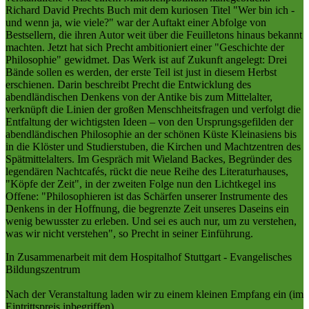
Richard David Prechts Buch mit dem kuriosen Titel "Wer bin ich -
und wenn ja, wie viele?" war der Auftakt einer Abfolge von
Bestsellern, die ihren Autor weit über die Feuilletons hinaus bekannt
machten. Jetzt hat sich Precht ambitioniert einer "Geschichte der
Philosophie" gewidmet. Das Werk ist auf Zukunft angelegt: Drei
Bände sollen es werden, der erste Teil ist just in diesem Herbst
erschienen. Darin beschreibt Precht die Entwicklung des
abendländischen Denkens von der Antike bis zum Mittelalter,
verknüpft die Linien der großen Menschheitsfragen und verfolgt die
Entfaltung der wichtigsten Ideen – von den Ursprungsgefilden der
abendländischen Philosophie an der schönen Küste Kleinasiens bis
in die Klöster und Studierstuben, die Kirchen und Machtzentren des
Spätmittelalters. Im Gespräch mit Wieland Backes, Begründer des
legendären Nachtcafés, rückt die neue Reihe des Literaturhauses,
"Köpfe der Zeit", in der zweiten Folge nun den Lichtkegel ins
Offene: "Philosophieren ist das Schärfen unserer Instrumente des
Denkens in der Hoffnung, die begrenzte Zeit unseres Daseins ein
wenig bewusster zu erleben. Und sei es auch nur, um zu verstehen,
was wir nicht verstehen", so Precht in seiner Einführung.
In Zusammenarbeit mit dem Hospitalhof Stuttgart - Evangelisches
Bildungszentrum
Nach der Veranstaltung laden wir zu einem kleinen Empfang ein (im
Eintrittspreis inbegriffen).