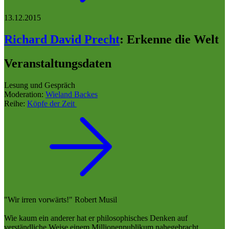
13.12.2015
Richard David Precht
:
Erkenne die Welt
Veranstaltungsdaten
Lesung und Gespräch
Moderation:
Wieland Backes
Reihe:
Köpfe der Zeit
"Wir irren vorwärts!" Robert Musil
Wie kaum ein anderer hat er philosophisches Denken auf
verständliche Weise einem Millionenpublikum nahegebracht.