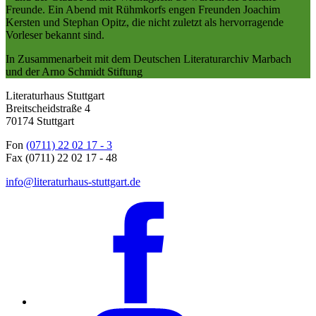
Freunde. Ein Abend mit Rühmkorfs engen Freunden Joachim
Kersten und Stephan Opitz, die nicht zuletzt als hervorragende
Vorleser bekannt sind.
In Zusammenarbeit mit dem Deutschen Literaturarchiv Marbach
und der Arno Schmidt Stiftung
Literaturhaus Stuttgart
Breitscheidstraße 4
70174 Stuttgart
Fon
(0711) 22 02 17 - 3
Fax (0711) 22 02 17 - 48
info@literaturhaus-stuttgart.de