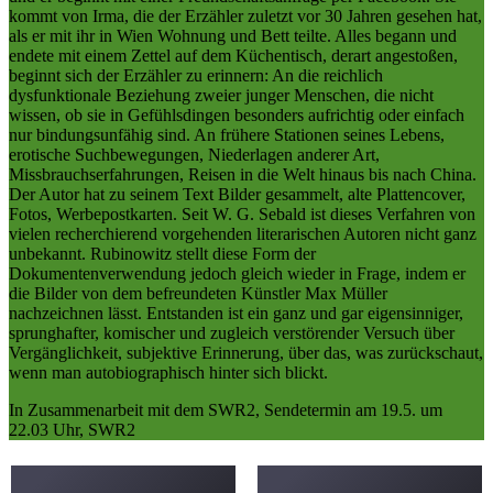
kommt von Irma, die der Erzähler zuletzt vor 30 Jahren gesehen hat,
als er mit ihr in Wien Wohnung und Bett teilte. Alles begann und
endete mit einem Zettel auf dem Küchentisch, derart angestoßen,
beginnt sich der Erzähler zu erinnern: An die reichlich
dysfunktionale Beziehung zweier junger Menschen, die nicht
wissen, ob sie in Gefühlsdingen besonders aufrichtig oder einfach
nur bindungsunfähig sind. An frühere Stationen seines Lebens,
erotische Suchbewegungen, Niederlagen anderer Art,
Missbrauchserfahrungen, Reisen in die Welt hinaus bis nach China.
Der Autor hat zu seinem Text Bilder gesammelt, alte Plattencover,
Fotos, Werbepostkarten. Seit W. G. Sebald ist dieses Verfahren von
vielen recherchierend vorgehenden literarischen Autoren nicht ganz
unbekannt. Rubinowitz stellt diese Form der
Dokumentenverwendung jedoch gleich wieder in Frage, indem er
die Bilder von dem befreundeten Künstler Max Müller
nachzeichnen lässt. Entstanden ist ein ganz und gar eigensinniger,
sprunghafter, komischer und zugleich verstörender Versuch über
Vergänglichkeit, subjektive Erinnerung, über das, was zurückschaut,
wenn man autobiographisch hinter sich blickt.
In Zusammenarbeit mit dem SWR2, Sendetermin am 19.5. um
22.03 Uhr, SWR2