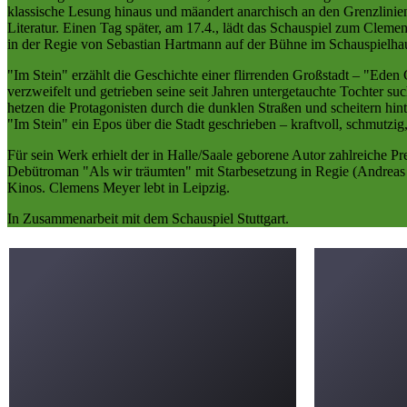
klassische Lesung hinaus und mäandert anarchisch an den Grenzlinien
Literatur. Einen Tag später, am 17.4., lädt das Schauspiel zum Clem
in der Regie von Sebastian Hartmann auf der Bühne im Schauspielha
"Im Stein" erzählt die Geschichte einer flirrenden Großstadt – "Eden Ci
verzweifelt und getrieben seine seit Jahren untergetauchte Tochter 
hetzen die Protagonisten durch die dunklen Straßen und scheitern hi
"Im Stein" ein Epos über die Stadt geschrieben – kraftvoll, schmutzig, 
Für sein Werk erhielt der in Halle/Saale geborene Autor zahlreiche P
Debütroman "Als wir träumten" mit Starbesetzung in Regie (Andreas D
Kinos. Clemens Meyer lebt in Leipzig.
In Zusammenarbeit mit dem Schauspiel Stuttgart.