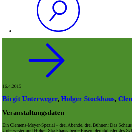
16.4.2015
Birgit Unterweger
,
Holger Stockhaus
,
Cle
Veranstaltungsdaten
Ein Clemens-Meyer-Spezial – drei Abende, drei Bühnen: Das Schauspiel
Unterweger und Holger Stockhaus, beide Ensemblemitglieder des Scha