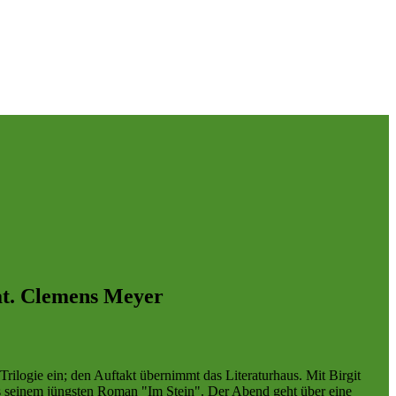
at. Clemens Meyer
rilogie ein; den Auftakt übernimmt das Literaturhaus. Mit Birgit
s seinem jüngsten Roman "Im Stein". Der Abend geht über eine