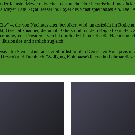
 der Künste. Meyer entwickelt Gespräche über literarische Fundstücke
ens-Meyer-Late-Night-Teaser ins Foyer des Schauspielhauses ein. Die 
us.
ty" –, die von Nachtgestalten bevölkert wird, angesiedelt im Rotlichtmil
sucht, Geschäftsmänner, die um ihr Glück und mit dem Kapital kämpfen.
nter anonymen Fenstern – vereint durch die Lichter, die die Nacht zum
illusionslos und zärtlich zugleich.
reise. "Im Stein" stand auf der Shortlist für den Deutschen Buchpreis u
resen) und Drehbuch (Wolfgang Kohlhaase) feierte im Februar dieses J