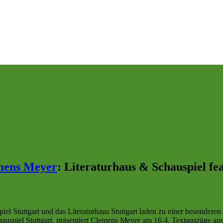
mens Meyer
:
Literaturhaus & Schauspiel fe
 Stuttgart und das Literaturhaus Stuttgart laden zu einer besonderen T
uspiel Stuttgart, präsentiert Clemens Meyer am 16.4. Textauszüge au