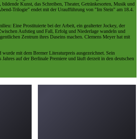
, bildende Kunst, das Schreiben, Theater, Getränkesorten, Musik und
"Abend-Trilogie" endet mit der Uraufführung von "Im Stein" am 18.4.
ieu: Eine Prostituierte bei der Arbeit, ein gealterter Jockey, der
 Zwischen Aufstieg und Fall, Erfolg und Niederlage wandeln und
 eigentlichen Zentrum ihres Daseins machen. Clemens Meyer hat mit
nd wurde mit dem Bremer Literaturpreis ausgezeichnet. Sein
ahres auf der Berlinale Premiere und läuft derzeit in den deutschen