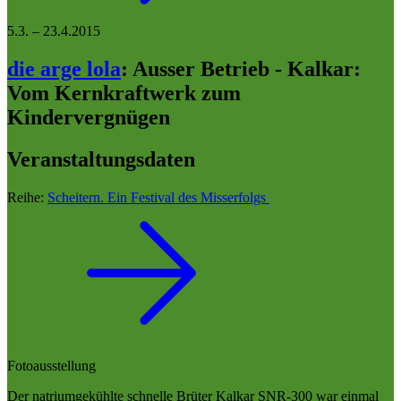
5.3.
–
23.4.2015
die arge lola
:
Ausser Betrieb - Kalkar:
Vom Kernkraftwerk zum
Kindervergnügen
Veranstaltungsdaten
Reihe:
Scheitern. Ein Festival des Misserfolgs
Fotoausstellung
Der natriumgekühlte schnelle Brüter Kalkar SNR-300 war einmal