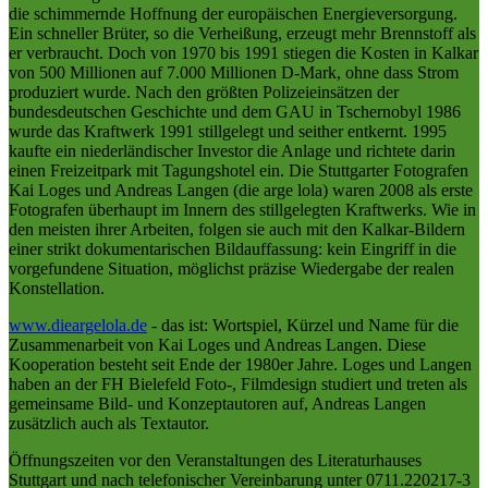
die schimmernde Hoffnung der europäischen Energieversorgung.
Ein schneller Brüter, so die Verheißung, erzeugt mehr Brennstoff als
er verbraucht. Doch von 1970 bis 1991 stiegen die Kosten in Kalkar
von 500 Millionen auf 7.000 Millionen D-Mark, ohne dass Strom
produziert wurde. Nach den größten Polizeieinsätzen der
bundesdeutschen Geschichte und dem GAU in Tschernobyl 1986
wurde das Kraftwerk 1991 stillgelegt und seither entkernt. 1995
kaufte ein niederländischer Investor die Anlage und richtete darin
einen Freizeitpark mit Tagungshotel ein. Die Stuttgarter Fotografen
Kai Loges und Andreas Langen (die arge lola) waren 2008 als erste
Fotografen überhaupt im Innern des stillgelegten Kraftwerks. Wie in
den meisten ihrer Arbeiten, folgen sie auch mit den Kalkar-Bildern
einer strikt dokumentarischen Bildauffassung: kein Eingriff in die
vorgefundene Situation, möglichst präzise Wiedergabe der realen
Konstellation.
www.dieargelola.de
- das ist: Wortspiel, Kürzel und Name für die
Zusammenarbeit von Kai Loges und Andreas Langen. Diese
Kooperation besteht seit Ende der 1980er Jahre. Loges und Langen
haben an der FH Bielefeld Foto-, Filmdesign studiert und treten als
gemeinsame Bild- und Konzeptautoren auf, Andreas Langen
zusätzlich auch als Textautor.
Öffnungszeiten vor den Veranstaltungen des Literaturhauses
Stuttgart und nach telefonischer Vereinbarung unter 0711.220217-3