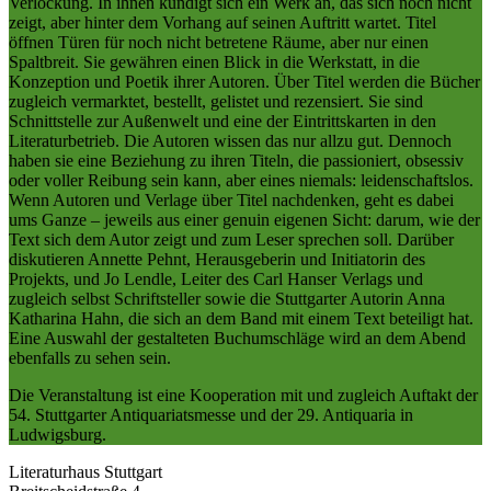
Verlockung. In ihnen kündigt sich ein Werk an, das sich noch nicht
zeigt, aber hinter dem Vorhang auf seinen Auftritt wartet. Titel
öffnen Türen für noch nicht betretene Räume, aber nur einen
Spaltbreit. Sie gewähren einen Blick in die Werkstatt, in die
Konzeption und Poetik ihrer Autoren. Über Titel werden die Bücher
zugleich vermarktet, bestellt, gelistet und rezensiert. Sie sind
Schnittstelle zur Außenwelt und eine der Eintrittskarten in den
Literaturbetrieb. Die Autoren wissen das nur allzu gut. Dennoch
haben sie eine Beziehung zu ihren Titeln, die passioniert, obsessiv
oder voller Reibung sein kann, aber eines niemals: leidenschaftslos.
Wenn Autoren und Verlage über Titel nachdenken, geht es dabei
ums Ganze – jeweils aus einer genuin eigenen Sicht: darum, wie der
Text sich dem Autor zeigt und zum Leser sprechen soll. Darüber
diskutieren Annette Pehnt, Herausgeberin und Initiatorin des
Projekts, und Jo Lendle, Leiter des Carl Hanser Verlags und
zugleich selbst Schriftsteller sowie die Stuttgarter Autorin Anna
Katharina Hahn, die sich an dem Band mit einem Text beteiligt hat.
Eine Auswahl der gestalteten Buchumschläge wird an dem Abend
ebenfalls zu sehen sein.
Die Veranstaltung ist eine Kooperation mit und zugleich Auftakt der
54. Stuttgarter Antiquariatsmesse und der 29. Antiquaria in
Ludwigsburg.
Literaturhaus Stuttgart