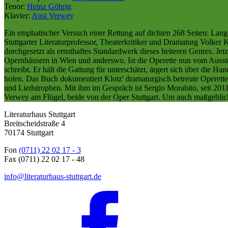
Tenor:
Heinz Göhrig
Klavier:
Ansi Verwey
Ein emphatischer Versuch einer Rettung auf dichten 268 Seiten: Lange 
Stuttgarter Literaturprofessor, Theaterkritiker und Dramaturg Volker 
durchgesetzt als ernsthaftes Standardwerk dieses heiteren Genres. Jetz
Opernhäusern in Wien und anderswo. Ist die Operette nun vom Ausster
schreibt. Er hält die Gattung für unterschätzt, ärgert sich über die 
holen. Das Buch dokumentiert Klotz' dramaturgisch betreute Operett
und Liedstrophen. Mit ihm im Gespräch ist Sergio Morabito, seit 201
Verwey am Flügel, beide von der Oper Stuttgart. Um auch maßgeblic
Literaturhaus Stuttgart
Breitscheidstraße 4
70174 Stuttgart
Fon
(0711) 22 02 17 - 3
Fax (0711) 22 02 17 - 48
info@literaturhaus-stuttgart.de