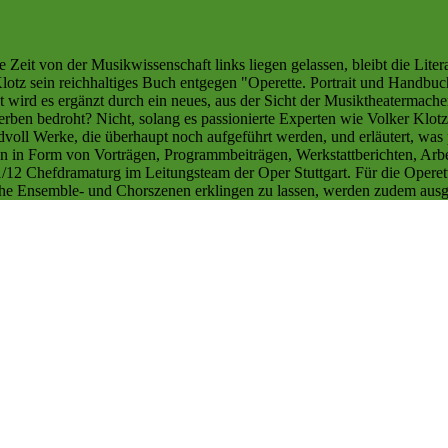
Zeit von der Musikwissenschaft links liegen gelassen, bleibt die Liter
Klotz sein reichhaltiges Buch entgegen "Operette. Portrait und Handbuch
t wird es ergänzt durch ein neues, aus der Sicht der Musiktheatermacher
ben bedroht? Nicht, solang es passionierte Experten wie Volker Klotz 
Handvoll Werke, die überhaupt noch aufgeführt werden, und erläutert, wa
en in Form von Vorträgen, Programmbeiträgen, Werkstattberichten, Arb
1/12 Chefdramaturg im Leitungsteam der Oper Stuttgart. Für die Operet
he Ensemble- und Chorszenen erklingen zu lassen, werden zudem ausg