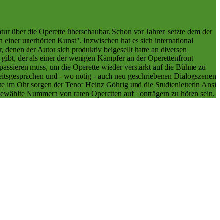
atur über die Operette überschaubar. Schon vor Jahren setzte dem der
 einer unerhörten Kunst". Inzwischen hat es sich international
, denen der Autor sich produktiv beigesellt hatte an diversen
gibt, der als einer der wenigen Kämpfer an der Operettenfront
s passieren muss, um die Operette wieder verstärkt auf die Bühne zu
eitsgesprächen und - wo nötig - auch neu geschriebenen Dialogszenen
te im Ohr sorgen der Tenor Heinz Göhrig und die Studienleiterin Ansi
ewählte Nummern von raren Operetten auf Tonträgern zu hören sein.