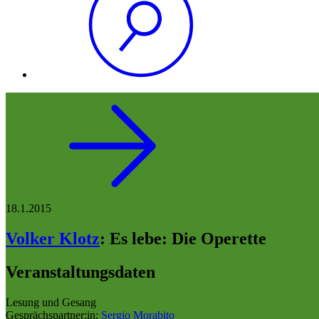
18.1.2015
Volker Klotz
:
Es lebe: Die Operette
Veranstaltungsdaten
Lesung und Gesang
Gesprächspartner:in:
Sergio Morabito