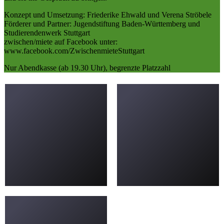
Konzept und Umsetzung: Friederike Ehwald und Verena Ströbele
Förderer und Partner: Jugendstiftung Baden-Württemberg und
Studierendenwerk Stuttgart
zwischen/miete auf Facebook unter:
www.facebook.com/ZwischenmieteStuttgart
Nur Abendkasse (ab 19.30 Uhr), begrenzte Platzzahl