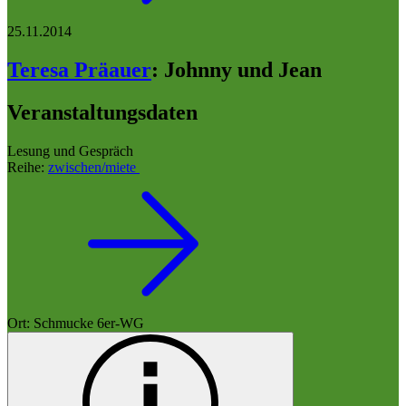
25.11.2014
Teresa Präauer
:
Johnny und Jean
Veranstaltungsdaten
Lesung und Gespräch
Reihe:
zwischen/miete
Ort: Schmucke 6er-WG