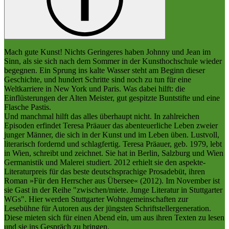
Mach gute Kunst! Nichts Geringeres haben Johnny und Jean im
Sinn, als sie sich nach dem Sommer in der Kunsthochschule wieder
begegnen. Ein Sprung ins kalte Wasser steht am Beginn dieser
Geschichte, und hundert Schritte sind noch zu tun für eine
Weltkarriere in New York und Paris. Was dabei hilft: die
Einflüsterungen der Alten Meister, gut gespitzte Buntstifte und eine
Flasche Pastis.
Und manchmal hilft das alles überhaupt nicht. In zahlreichen
Episoden erfindet Teresa Präauer das abenteuerliche Leben zweier
junger Männer, die sich in der Kunst und im Leben üben. Lustvoll,
literarisch fordernd und schlagfertig. Teresa Präauer, geb. 1979, lebt
in Wien, schreibt und zeichnet. Sie hat in Berlin, Salzburg und Wien
Germanistik und Malerei studiert. 2012 erhielt sie den aspekte-
Literaturpreis für das beste deutschsprachige Prosadebüt, ihren
Roman »Für den Herrscher aus Übersee« (2012). Im November ist
sie Gast in der Reihe "zwischen/miete. Junge Literatur in Stuttgarter
WGs". Hier werden Stuttgarter Wohngemeinschaften zur
Lesebühne für Autoren aus der jüngsten Schriftstellergeneration.
Diese mieten sich für einen Abend ein, um aus ihren Texten zu lesen
und sie ins Gespräch zu bringen.