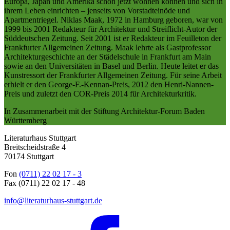
Europa, Japan und Amerika schon jetzt wohnen können und sich in
ihrem Leben einrichten – jenseits von Vorstadteinöde und
Apartmentriegel. Niklas Maak, 1972 in Hamburg geboren, war von
1999 bis 2001 Redakteur für Architektur und Streiflicht-Autor der
Süddeutschen Zeitung. Seit 2001 ist er Redakteur im Feuilleton der
Frankfurter Allgemeinen Zeitung. Maak lehrte als Gastprofessor
Architekturgeschichte an der Städelschule in Frankfurt am Main
sowie an den Universitäten in Basel und Berlin. Heute leitet er das
Kunstressort der Frankfurter Allgemeinen Zeitung. Für seine Arbeit
erhielt er den George-F.-Kennan-Preis, 2012 den Henri-Nannen-
Preis und zuletzt den COR-Preis 2014 für Architekturkritik.
In Zusammenarbeit mit der Stiftung Architektur-Forum Baden
Württemberg
Literaturhaus Stuttgart
Breitscheidstraße 4
70174 Stuttgart
Fon
(0711) 22 02 17 - 3
Fax (0711) 22 02 17 - 48
info@literaturhaus-stuttgart.de