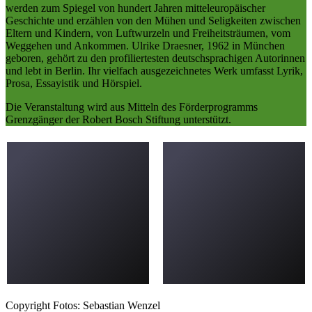
werden zum Spiegel von hundert Jahren mitteleuropäischer
Geschichte und erzählen von den Mühen und Seligkeiten zwischen
Eltern und Kindern, von Luftwurzeln und Freiheitsträumen, vom
Weggehen und Ankommen. Ulrike Draesner, 1962 in München
geboren, gehört zu den profiliertesten deutschsprachigen Autorinnen
und lebt in Berlin. Ihr vielfach ausgezeichnetes Werk umfasst Lyrik,
Prosa, Essayistik und Hörspiel.
Die Veranstaltung wird aus Mitteln des Förderprogramms
Grenzgänger der Robert Bosch Stiftung unterstützt.
Copyright Fotos: Sebastian Wenzel