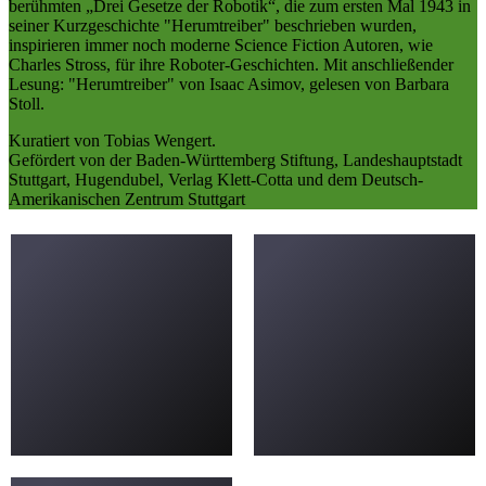
berühmten „Drei Gesetze der Robotik“, die zum ersten Mal 1943 in
seiner Kurzgeschichte "Herumtreiber" beschrieben wurden,
inspirieren immer noch moderne Science Fiction Autoren, wie
Charles Stross, für ihre Roboter-Geschichten. Mit anschließender
Lesung: "Herumtreiber" von Isaac Asimov, gelesen von Barbara
Stoll.
Kuratiert von Tobias Wengert.
Gefördert von der Baden-Württemberg Stiftung, Landeshauptstadt
Stuttgart, Hugendubel, Verlag Klett-Cotta und dem Deutsch-
Amerikanischen Zentrum Stuttgart