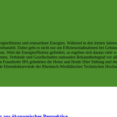
rgieeffizienz und erneuerbare Energien. Während in den letzten Jahre
h behandelt. Dabei geht es nicht nur um Effizienzmaßnahmen bei Gebäud
. Wird die Energieeffizienz gefördert, so ergeben sich daraus viele w
emien, Verbände und Gesellschaften nationalen Bekanntheitsgrad vor all
raunhofer IPA gründeten die Heinz und Heide Dürr Stiftung und die Kar
die Ehrendoktorwürde der Rheinisch-Westfälischen Technischen Hochs
g aus ökonomischer Perspektive