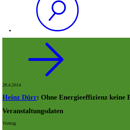
28.4.2014
Heinz Dürr
:
Ohne Energieeffizienz keine
Veranstaltungsdaten
Vortrag