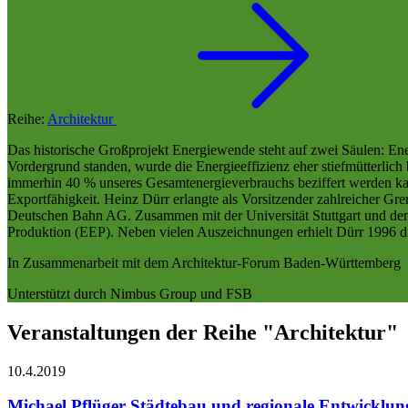
Reihe:
Architektur
Das historische Großprojekt Energiewende steht auf zwei Säulen: Ene
Vordergrund standen, wurde die Energieeffizienz eher stiefmütterlic
immerhin 40 % unseres Gesamtenergieverbrauchs beziffert werden kann
Exportfähigkeit. Heinz Dürr erlangte als Vorsitzender zahlreicher Gr
Deutschen Bahn AG. Zusammen mit der Universität Stuttgart und dem F
Produktion (EEP). Neben vielen Auszeichnungen erhielt Dürr 1996 
In Zusammenarbeit mit dem Architektur-Forum Baden-Württemberg
Unterstützt durch Nimbus Group und FSB
Veranstaltungen der Reihe "Architektur"
10.4.
2019
Michael Pflüger
Städtebau und regionale Entwicklun