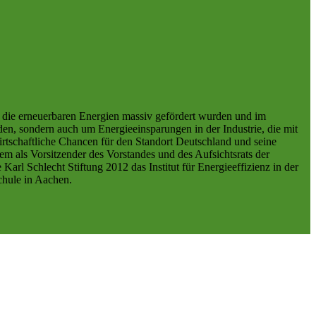
n die erneuerbaren Energien massiv gefördert wurden und im
en, sondern auch um Energieeinsparungen in der Industrie, die mit
irtschaftliche Chancen für den Standort Deutschland und seine
em als Vorsitzender des Vorstandes und des Aufsichtsrats der
l Schlecht Stiftung 2012 das Institut für Energieeffizienz in der
chule in Aachen.