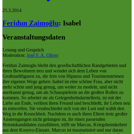
25.3.2014
Feridun Zaimoğlu
:
Isabel
Veranstaltungsdaten
Lesung und Gespräch
Moderation:
José F. A. Oliver
Feridun Zaimoglu bleibt den gesellschaftlichen Randgebieten und
ihren Bewohnern treu und wendet sich dem Leben von
Großstadtfiguren zu, die fern von Hipness und Touristenströmen
ihre eigenen Wege gehen: Isabel ist eine schöne Frau, aber nicht
mehr schön und jung genug, um weiter zu modeln, und nicht
anerkannt genug, um als Schauspielerin an die großen Rollen zu
kommen. So arbeitet sie als Gelegenheitsdarstellerin, ist mit der
Liebe am Ende, verlässt ihren Freund und beschließt, ihr Leben neu
zu entwerfen. Sie verabschiedet sich von der Lust und wählt den
Weg in die Keuschheit. Nachdem es auch ihren Eltern trotz großer
Anstrengungen nicht gelungen ist, ihr einen passenden
Heiratskandidaten zuzuführen, trifft sie Marcus, Kriegsheimkehrer
aus dem Kosovo-Einsatz. Marcus ist traumatisiert und nur daran