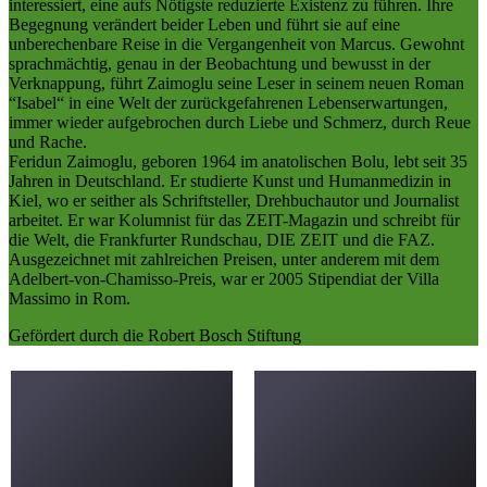
interessiert, eine aufs Nötigste reduzierte Existenz zu führen. Ihre
Begegnung verändert beider Leben und führt sie auf eine
unberechenbare Reise in die Vergangenheit von Marcus. Gewohnt
sprachmächtig, genau in der Beobachtung und bewusst in der
Verknappung, führt Zaimoglu seine Leser in seinem neuen Roman
“Isabel“ in eine Welt der zurückgefahrenen Lebenserwartungen,
immer wieder aufgebrochen durch Liebe und Schmerz, durch Reue
und Rache.
Feridun Zaimoglu, geboren 1964 im anatolischen Bolu, lebt seit 35
Jahren in Deutschland. Er studierte Kunst und Humanmedizin in
Kiel, wo er seither als Schriftsteller, Drehbuchautor und Journalist
arbeitet. Er war Kolumnist für das ZEIT-Magazin und schreibt für
die Welt, die Frankfurter Rundschau, DIE ZEIT und die FAZ.
Ausgezeichnet mit zahlreichen Preisen, unter anderem mit dem
Adelbert-von-Chamisso-Preis, war er 2005 Stipendiat der Villa
Massimo in Rom.
Gefördert durch die Robert Bosch Stiftung