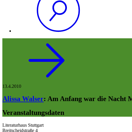
13.4.2010
Alissa Walser
:
Am Anfang war die Nacht 
Veranstaltungsdaten
Literaturhaus Stuttgart
Breitscheidstraße 4