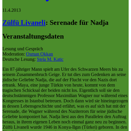
11.4.2013
Zülfü Livaneli
:
Serenade für Nadja
Veranstaltungsdaten
Lesung und Gespräch
Moderation:
Osman Okkan
Deutsche Lesung:
Stela M. Katic
Ein 87-jähriger Mann spielt am Ufer des Schwarzen Meers bis zu
seinem Zusammenbruch Geige. Er tut dies zum Gedenken an seine
jüdische Geliebte Nadja, die auf der Flucht vor den Nazis dort
ertrank. Maya, eine junge Türkin von heute, kommt von dem
tragischen Schicksal der beiden nicht los. Eigentlich soll sie den
deutschstämmigen Professor Maximilian Wagner nur während eines
Kongresses in Istanbul betreuen. Doch dann wird sie hineingezogen
in dessen Lebensgeschichte und erfährt, was es auf sich hat mit der
Serenade, die Wagner während des Naziterrors für seine jüdische
Geliebte komponiert hat. Nadja liest aus den Parallelen den Auftrag
heraus, in ihrem eigenen Leben noch einmal ganz neu zu beginnen.
Zülfü Livaneli wurde 1946 in Konya-Ilgın (Türkei) geboren. In den