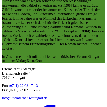
70er Jahren war er wegen seiner politischen Anschauungen
gezwungen, die Türkei zu verlassen, erst 1984 kehrte er zurück.
Zülfü Livaneli ist einer der bekanntesten Künstler der Türkei, der
mit seinen Liedern, und Kinofilmen international große Erfolge
feierte. Einige Jahre war er Mitglied des türkischen Parlaments,
besonders setzte er sich dabei für die türkisch-griechische
Aussöhnung ein. Seine Bücher, darunter fünf Romane, wurden in
zahlreiche Sprachen übersetzt (u.a. “Glückseligkeit“ 2009). Für sein
breites Werk erhielt er zahlreiche Auszeichnungen, darunter den
»Orhan-Kemal-Literaturpreis«. Im Literaturhaus war Livaneli
zuletzt mit seinem Erinnerungsbuch „Der Roman meines Lebens“
zu Gast.
In Zusammenarbeit mit dem Deutsch-Türkischen Forum Stuttgart
und dem Verlag Klett-Cotta
Literaturhaus Stuttgart
Breitscheidstraße 4
70174 Stuttgart
Fon
(0711) 22 02 17 - 3
Fax (0711) 22 02 17 - 48
info@literaturhaus-stuttgart.de