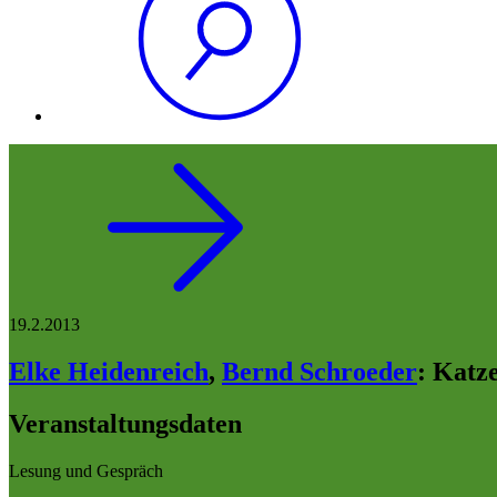
19.2.2013
Elke Heidenreich
,
Bernd Schroeder
:
Katz
Veranstaltungsdaten
Lesung und Gespräch