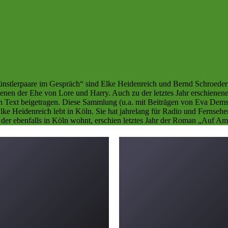
Künstlerpaare im Gespräch“ sind Elke Heidenreich und Bernd Schroede
nen der Ehe von Lore und Harry. Auch zu der letztes Jahr erschien
ext beigetragen. Diese Sammlung (u.a. mit Beiträgen von Eva Demski,
ke Heidenreich lebt in Köln. Sie hat jahrelang für Radio und Fernsehen
er, der ebenfalls in Köln wohnt, erschien letztes Jahr der Roman „Auf