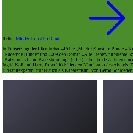
Reihe:
Mit der Kunst im Bunde
In Fortsetzung der Literaturhaus-Reihe „Mit der Kunst im Bunde – 
„Rudernde Hunde“ und 2009 den Roman „Alte Liebe“, turbulente Sze
„Katzenmusik und Katerstimmung“ (2012) haben beide Autoren einen T
Ingrid Noll und Harry Rowohlt) bildet den Mittelpunkt des Abends. El
Literaturexpertin, früher auch als Kabarettistin. Von Bernd Schroed