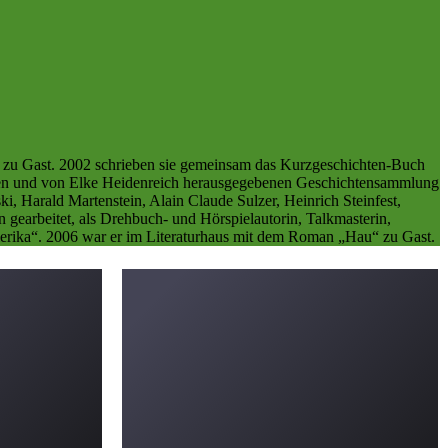
r zu Gast. 2002 schrieben sie gemeinsam das Kurzgeschichten-Buch
enen und von Elke Heidenreich herausgegebenen Geschichtensammlung
 Harald Martenstein, Alain Claude Sulzer, Heinrich Steinfest,
 gearbeitet, als Drehbuch- und Hörspielautorin, Talkmasterin,
 Amerika“. 2006 war er im Literaturhaus mit dem Roman „Hau“ zu Gast.