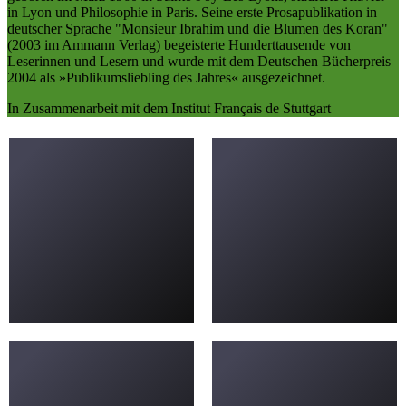
in Lyon und Philosophie in Paris. Seine erste Prosapublikation in
deutscher Sprache "Monsieur Ibrahim und die Blumen des Koran"
(2003 im Ammann Verlag) begeisterte Hunderttausende von
Leserinnen und Lesern und wurde mit dem Deutschen Bücherpreis
2004 als »Publikumsliebling des Jahres« ausgezeichnet.
In Zusammenarbeit mit dem Institut Français de Stuttgart