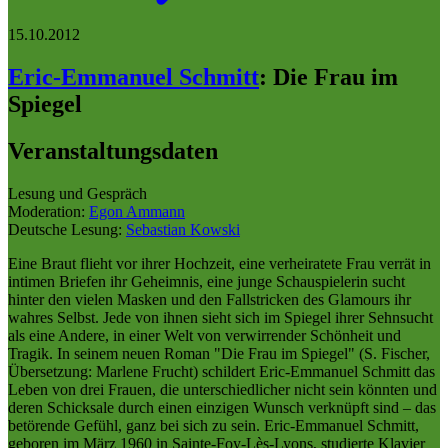
15.10.2012
Eric-Emmanuel Schmitt
:
Die Frau im
Spiegel
Veranstaltungsdaten
Lesung und Gespräch
Moderation:
Egon Ammann
Deutsche Lesung:
Sebastian Kowski
Eine Braut flieht vor ihrer Hochzeit, eine verheiratete Frau verrät in
intimen Briefen ihr Geheimnis, eine junge Schauspielerin sucht
hinter den vielen Masken und den Fallstricken des Glamours ihr
wahres Selbst. Jede von ihnen sieht sich im Spiegel ihrer Sehnsucht
als eine Andere, in einer Welt von verwirrender Schönheit und
Tragik. In seinem neuen Roman "Die Frau im Spiegel" (S. Fischer,
Übersetzung: Marlene Frucht) schildert Eric-Emmanuel Schmitt das
Leben von drei Frauen, die unterschiedlicher nicht sein könnten und
deren Schicksale durch einen einzigen Wunsch verknüpft sind – das
betörende Gefühl, ganz bei sich zu sein. Eric-Emmanuel Schmitt,
geboren im März 1960 in Sainte-Foy-Lès-Lyons, studierte Klavier