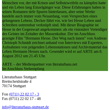
Menschen vor, der mit Krisen und Selbstzweifeln zu kämpfen hatte
und ein Leben lang Einzelgänger war. Diese Erfahrungen haben in
seinen Romanen tiefe Spuren hinterlassen, aber seine Werke
handeln auch immer vom Neuanfang, vom Versprechen eines
gelungenen Lebens. Decker führt vor, wie bei Hesse Leben und
Schreiben untrennbar verknüpft sind. Mit dieser Biographie ist
Hesse in der Gegenwart angekommen: als ein visionärer Verteidiger
des Geistes im Zeitalter der Massenkultur. Der im Anschluss
gezeigte Film "Hermann Hesse. Der Weg nach innen" von Andreas
Christoph Schmidt zeichnet anhand von Interviews mit Experten,
Aufnahmen von prägenden Lebensstationen und Archivmaterial das
Leben Hermann Hesses nach. Gesendet wird er auf ARTE am 8.
August 2012 um 21.45 Uhr.
ARTE – der Medienpartner von literaturhaus.net
Im Anschluss Stehempfang
Literaturhaus Stuttgart
Breitscheidstraße 4
70174 Stuttgart
Fon
(0711) 22 02 17 - 3
Fax (0711) 22 02 17 - 48
info@literaturhaus-stuttgart.de